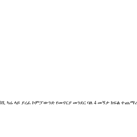
20ሺ ካሬ ላይ ያረፈ ኮምፓውንድ የመኖርያ መንደር ባለ 4 መኝታ ክፍል ተጨማ