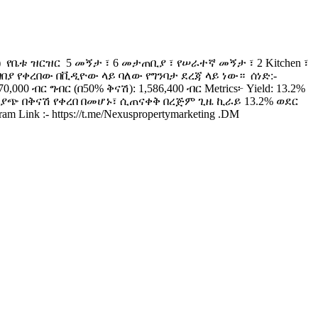
) ​ የቤቱ ዝርዝር ️ 5 መኝታ ፣ 6 መታጠቢያ ፣ የሠራተኛ መኝታ ፣ 2 Kitchen ፣
ቱ ለገበያ የቀረበው በቪዲዮው ላይ ባለው የግንባታ ደረጃ ላይ ነው። ​ ሰነድ:-
0 ብር ግብር (በ50% ቅናሽ): 1,586,400 ብር Metrics፦ Yield: 13.2%
ስቸኳይ ሽያጭ በቅናሽ የቀረበ በመሆኑ፣ ሲጠናቀቅ በረጅም ጊዜ ኪራይ 13.2% ወደር
ink :- https://t.me/Nexuspropertymarketing .DM