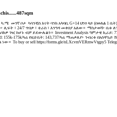
his......487sqm
 ካ.ሜ ​ መገኛ ቦታ ️ ካሳንቺስ እናት ባንክ አካባቢ G+14 ህንፃ ላይ (በወለል 1 ቤት
 ️ ህንፃው፦ ሊፍት ፣ 24/7 ጥበቃ ፣ ቴራስ ፣ እንግዳ መቀበያ አለው። ️ ማስታወሻ፦ ቤ
ገዢ ከሆኑ ብቻ ይደውሉልን። ​ Investment Analysis ግምታዊ ኪራይ: 770,00
inished: 155k-175k/ካሬ የዚህ ቤት: 143,737/ካሬ ማጠቃለያ፦ ንብረቱ በአ
To buy or sell https://forms.gle/nLXcvmVERmwVtgpy5 Telegram L