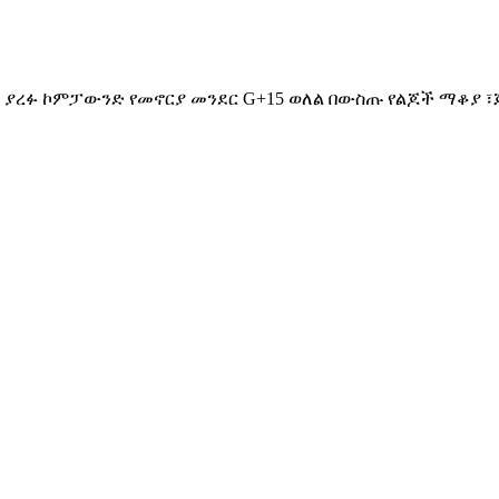
 ላይ ያረፉ ኮምፓውንድ የመኖርያ መንደር G+15 ወለል በውስጡ የልጆች ማ