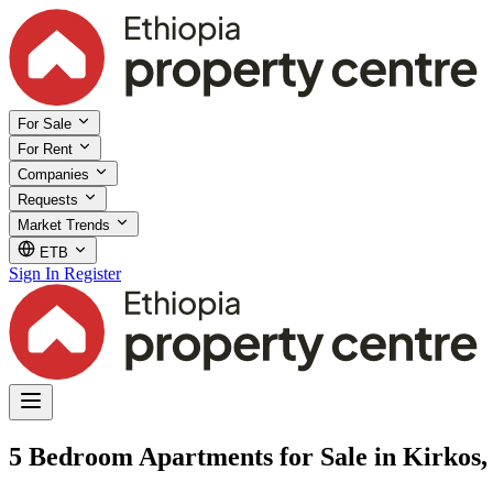
For Sale
For Rent
Companies
Requests
Market Trends
ETB
Sign In
Register
5 Bedroom Apartments for Sale in Kirkos,