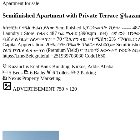
Apartment for sale
Semifinished Apartment with Private Terrace @kazanc
ካሳንቺስ ፣ የግል ቴራስ ያለው Semifinished አፓርትመንት ሽያጭ ------ 487
Laundry ፣ Store ️ ስፋት: 487 ካሬ ሜትር (390sqm - net) 14ኛ ፎቅ
ዲጅታል ካርታ አለው። ዋጋ = 70 ሚሊዮን ብር ። ኮሚሽን: 2% ️ ማሳሰቢያ: እባክዎ 
Capital Appreciation: 20%-25% በዓመት ንፅፅር፦ የአካባቢው Semif
የለሽ የካፒታል ተመላሽ (Premium Yield) የሚያስገኝ እውነተኛ የወርቅ ዕድል ነው። ​ 
https://t.me/Belegrateful +251939703030 ​Code1650
Kazanchis Enat Bank Building, Kirkos, Addis Ababa
5 Beds
6 Baths
6 Toilets
2 Parking
Nexus Property Marketing
ADVERTISEMENT
750 × 120