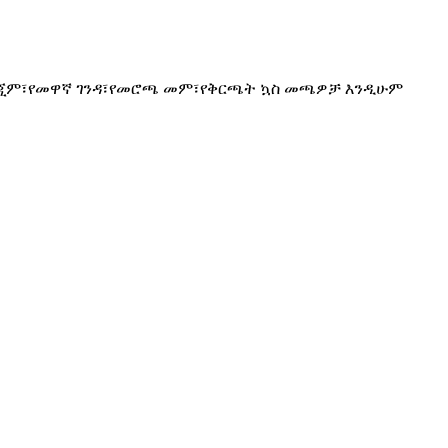
ቆያ ፣ጂም፣የመዋኛ ገንዳ፣የመሮጫ መም፣የቅርጫት ኳስ መጫዎቻ እንዲሁም