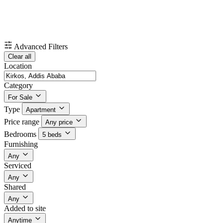
Advanced Filters
Clear all
Location
Category
For Sale
Type
Apartment
Price range
Any price
Bedrooms
5 beds
Furnishing
Any
Serviced
Any
Shared
Any
Added to site
Anytime