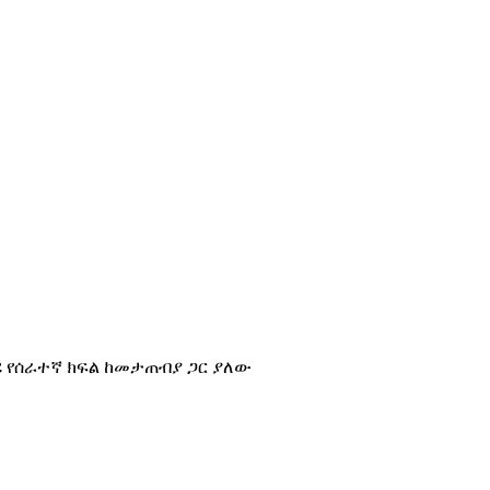
ሪ የሰራተኛ ክፍል ከመታጠብያ ጋር ያለው