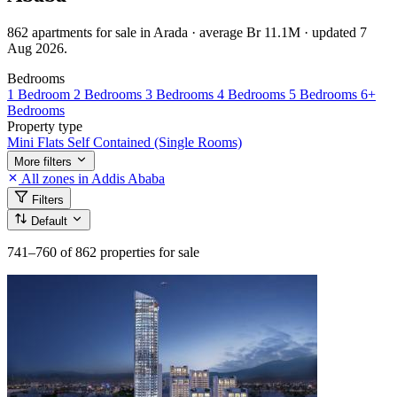
862 apartments for sale in Arada · average Br 11.1M · updated 7
Aug 2026.
Bedrooms
1 Bedroom
2 Bedrooms
3 Bedrooms
4 Bedrooms
5 Bedrooms
6+
Bedrooms
Property type
Mini Flats
Self Contained (Single Rooms)
More filters
All zones in Addis Ababa
Filters
Default
741–760
of 862 properties for sale