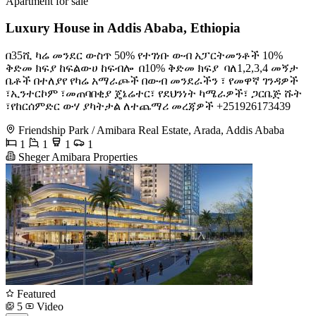
Apartment for sale
Luxury House in Addis Ababa, Ethiopia
በ35ሺ ካሬ መንደር ውስጥ 50% የተገነቡ ውብ አፓርትመንቶች 10%
ቅድመ ክፍያ ከፍልውሀ ከፍብሎ ️ በ10% ቅድመ ክፍያ ️ ባለ1,2,3,4 መኝታ
ቤቶች በተለያየ የካሬ አማራጮች በውብ መንደራችን ፣ የመዋኛ ገንዳዎች
፣ኢንተርኮም ፣መጠባበቂያ ጄኔሬተር፣ የደህንነት ካሜራዎች፣ ጋርቤጅ ሹት
፣የከርሰምድር ውሃ ያካትታል ለተጨማሪ መረጃዎች +251926173439
Friendship Park / Amibara Real Estate, Arada, Addis Ababa
1
1
1
1
Sheger Amibara Properties
Featured
5
Video