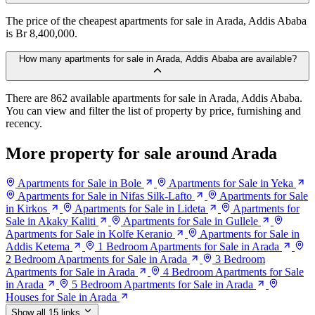
The price of the cheapest apartments for sale in Arada, Addis Ababa
is Br 8,400,000.
How many apartments for sale in Arada, Addis Ababa are available?
There are 862 available apartments for sale in Arada, Addis Ababa.
You can view and filter the list of property by price, furnishing and
recency.
More property for sale around Arada
Apartments for Sale in Bole
Apartments for Sale in Yeka
Apartments for Sale in Nifas Silk-Lafto
Apartments for Sale
in Kirkos
Apartments for Sale in Lideta
Apartments for
Sale in Akaky Kaliti
Apartments for Sale in Gullele
Apartments for Sale in Kolfe Keranio
Apartments for Sale in
Addis Ketema
1 Bedroom Apartments for Sale in Arada
2 Bedroom Apartments for Sale in Arada
3 Bedroom
Apartments for Sale in Arada
4 Bedroom Apartments for Sale
in Arada
5 Bedroom Apartments for Sale in Arada
Houses for Sale in Arada
Show all 15 links