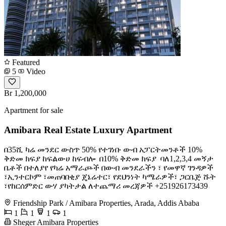
Featured
5
Video
Br 1,200,000
Apartment for sale
Amibara Real Estate Luxury Apartment
በ35ሺ ካሬ መንደር ውስጥ 50% የተገነቡ ውብ አፓርትመንቶች 10%
ቅድመ ክፍያ ከፍልውሀ ከፍብሎ ️ በ10% ቅድመ ክፍያ ️ ባለ1,2,3,4 መኝታ
ቤቶች በተለያየ የካሬ አማራጮች በውብ መንደራችን ፣ የመዋኛ ገንዳዎች
፣ኢንተርኮም ፣መጠባበቂያ ጄኔሬተር፣ የደህንነት ካሜራዎች፣ ጋርቤጅ ሹት
፣የከርሰምድር ውሃ ያካትታል ለተጨማሪ መረጃዎች +251926173439
Friendship Park / Amibara Properties, Arada, Addis Ababa
1
1
1
1
Sheger Amibara Properties