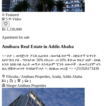
Featured
5
Video
Br 1,330,000
Apartment for sale
Amibara Real Estate in Addis Ababa
>> ቦታ :- ወዳጅነት ፓርክ አጠገብ - በመሃል ከተማ - በከፍተኛ ፍጥነት
እየተገነባ ያለ - ግንባታው 50% የደረሠ - በ 10% ቅድመ ክፍያ ብቻ - ከባለ
አንድ እስከ ባለ አራት መኝታ እንዲሁም ፔንት ሀውሶች - ለመኖሪያም ሆነ
ለኢንቨስትመንት ትክክለኛ ቦታ ×- ለበለጠ መረጃ => +251926173439
Filwuha / Amibara Properties, Arada, Addis Ababa
1
1
1
1
Sheger Amibara Properties