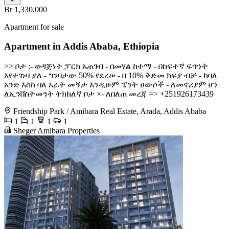
Br 1,330,000
Apartment for sale
Apartment in Addis Ababa, Ethiopia
>> ቦታ :- ወዳጅነት ፓርክ አጠገብ - በመሃል ከተማ - በከፍተኛ ፍጥነት
እየተገነባ ያለ - ግንባታው 50% የደረሠ - በ 10% ቅድመ ክፍያ ብቻ - ከባለ
አንድ እስከ ባለ አራት መኝታ እንዲሁም ፔንት ሀውሶች - ለመኖሪያም ሆነ
ለኢንቨስትመንት ትክክለኛ ቦታ ×- ለበለጠ መረጃ => +251926173439
Friendship Park / Amibara Real Estate, Arada, Addis Ababa
1
1
1
1
Sheger Amibara Properties