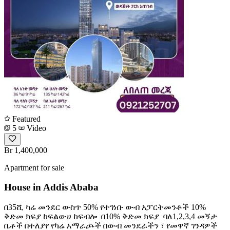
Featured
5
Video
Br 1,400,000
Apartment for sale
House in Addis Ababa
በ35ሺ ካሬ መንደር ውስጥ 50% የተገነቡ ውብ አፓርትመንቶች 10%
ቅድመ ክፍያ ከፍልውሀ ከፍብሎ ️ በ10% ቅድመ ክፍያ ️ ባለ1,2,3,4 መኝታ
ቤቶች በተለያየ የካሬ አማራጮች በውብ መንደራችን ፣ የመዋኛ ገንዳዎች