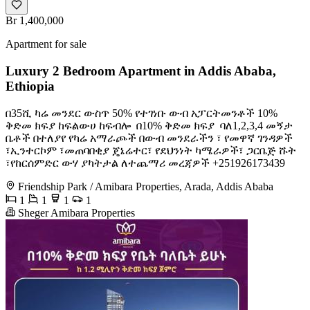
Br 1,400,000
Apartment for sale
Luxury 2 Bedroom Apartment in Addis Ababa,
Ethiopia
በ35ሺ ካሬ መንደር ውስጥ 50% የተገነቡ ውብ አፓርትመንቶች 10%
ቅድመ ክፍያ ከፍልውሀ ከፍብሎ ️ በ10% ቅድመ ክፍያ ️ ባለ1,2,3,4 መኝታ
ቤቶች በተለያየ የካሬ አማራጮች በውብ መንደራችን ፣ የመዋኛ ገንዳዎች
፣ኢንተርኮም ፣መጠባበቂያ ጄኔሬተር፣ የደህንነት ካሜራዎች፣ ጋርቤጅ ሹት
፣የከርሰምድር ውሃ ያካትታል ለተጨማሪ መረጃዎች +251926173439
Friendship Park / Amibara Properties, Arada, Addis Ababa
1
1
1
1
Sheger Amibara Properties