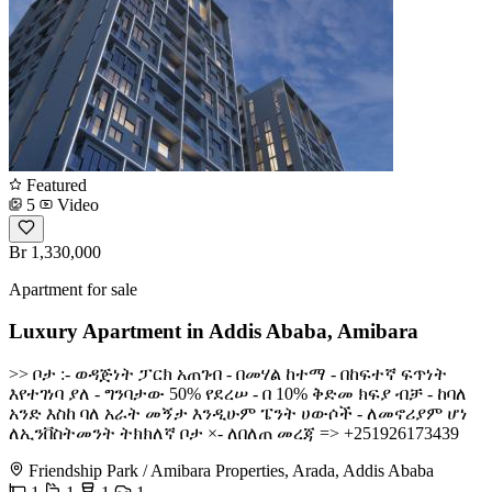
Featured
5
Video
Br 1,330,000
Apartment for sale
Luxury Apartment in Addis Ababa, Amibara
>> ቦታ :- ወዳጅነት ፓርክ አጠገብ - በመሃል ከተማ - በከፍተኛ ፍጥነት
እየተገነባ ያለ - ግንባታው 50% የደረሠ - በ 10% ቅድመ ክፍያ ብቻ - ከባለ
አንድ እስከ ባለ አራት መኝታ እንዲሁም ፔንት ሀውሶች - ለመኖሪያም ሆነ
ለኢንቨስትመንት ትክክለኛ ቦታ ×- ለበለጠ መረጃ => +251926173439
Friendship Park / Amibara Properties, Arada, Addis Ababa