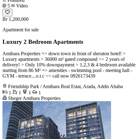
Featured
5
Video
Br 1,200,000
Apartment for sale
Luxury 2 Bedroom Apartments
Amibara Properties => down town in front of sheraton hotel! >
Luxury apartments > 36000 m² gated compound >> 2 years of
delivery! > Only 10% downpayment > 1,2,3 & 4 bedroom available
starting from 86 M² => amenities - swimming pool - meeting hall -
GYM - terrace....e.t.c >> call now 0926173439
Friendship Park / Amibara Real Estat, Arada, Addis Ababa
1
1
1
1
Sheger Amibara Properties