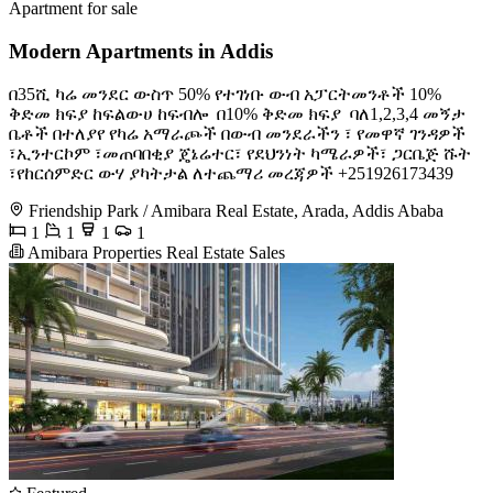
Apartment for sale
Modern Apartments in Addis
በ35ሺ ካሬ መንደር ውስጥ 50% የተገነቡ ውብ አፓርትመንቶች 10%
ቅድመ ክፍያ ከፍልውሀ ከፍብሎ ️ በ10% ቅድመ ክፍያ ️ ባለ1,2,3,4 መኝታ
ቤቶች በተለያየ የካሬ አማራጮች በውብ መንደራችን ፣ የመዋኛ ገንዳዎች
፣ኢንተርኮም ፣መጠባበቂያ ጄኔሬተር፣ የደህንነት ካሜራዎች፣ ጋርቤጅ ሹት
፣የከርሰምድር ውሃ ያካትታል ለተጨማሪ መረጃዎች +251926173439
Friendship Park / Amibara Real Estate, Arada, Addis Ababa
1
1
1
1
Amibara Properties Real Estate Sales