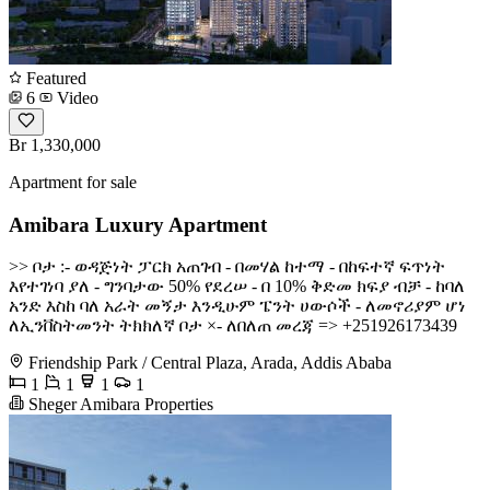
Featured
6
Video
Br 1,330,000
Apartment for sale
Amibara Luxury Apartment
>> ቦታ :- ወዳጅነት ፓርክ አጠገብ - በመሃል ከተማ - በከፍተኛ ፍጥነት
እየተገነባ ያለ - ግንባታው 50% የደረሠ - በ 10% ቅድመ ክፍያ ብቻ - ከባለ
አንድ እስከ ባለ አራት መኝታ እንዲሁም ፔንት ሀውሶች - ለመኖሪያም ሆነ
ለኢንቨስትመንት ትክክለኛ ቦታ ×- ለበለጠ መረጃ => +251926173439
Friendship Park / Central Plaza, Arada, Addis Ababa
1
1
1
1
Sheger Amibara Properties