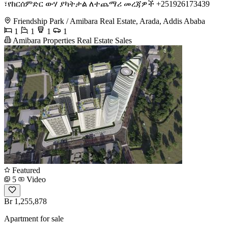
፣የከርሰምድር ውሃ ያካትታል ለተጨማሪ መረጃዎች +251926173439
Friendship Park / Amibara Real Estate, Arada, Addis Ababa
1
1
1
1
Amibara Properties Real Estate Sales
Featured
5
Video
Br 1,255,878
Apartment for sale