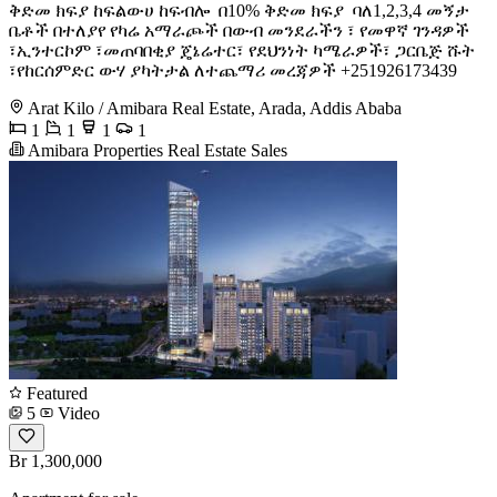
ቅድመ ክፍያ ከፍልውሀ ከፍብሎ ️ በ10% ቅድመ ክፍያ ️ ባለ1,2,3,4 መኝታ
ቤቶች በተለያየ የካሬ አማራጮች በውብ መንደራችን ፣ የመዋኛ ገንዳዎች
፣ኢንተርኮም ፣መጠባበቂያ ጄኔሬተር፣ የደህንነት ካሜራዎች፣ ጋርቤጅ ሹት
፣የከርሰምድር ውሃ ያካትታል ለተጨማሪ መረጃዎች +251926173439
Arat Kilo / Amibara Real Estate, Arada, Addis Ababa
1
1
1
1
Amibara Properties Real Estate Sales
Featured
5
Video
Br 1,300,000