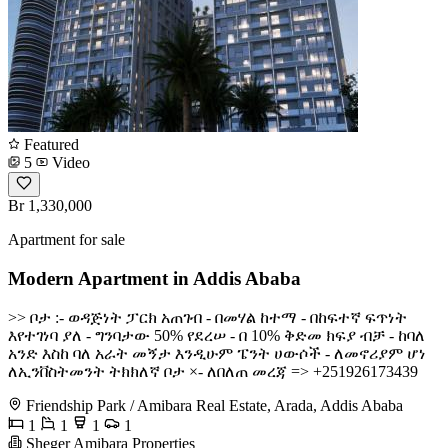
Featured
5
Video
Br 1,330,000
Apartment for sale
Modern Apartment in Addis Ababa
>> ቦታ :- ወዳጅነት ፓርክ አጠገብ - በመሃል ከተማ - በከፍተኛ ፍጥነት
እየተገነባ ያለ - ግንባታው 50% የደረሠ - በ 10% ቅድመ ክፍያ ብቻ - ከባለ
አንድ እስከ ባለ አራት መኝታ እንዲሁም ፔንት ሀውሶች - ለመኖሪያም ሆነ
ለኢንቨስትመንት ትክክለኛ ቦታ ×- ለበለጠ መረጃ => +251926173439
Friendship Park / Amibara Real Estate, Arada, Addis Ababa
1
1
1
1
Sheger Amibara Properties