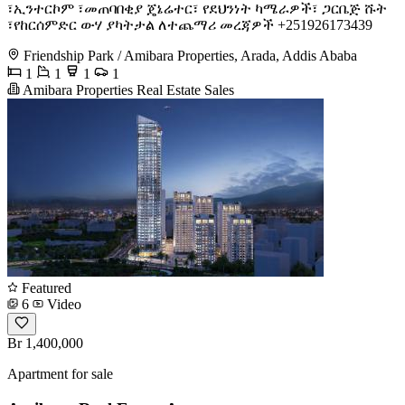
፣ኢንተርኮም ፣መጠባበቂያ ጄኔሬተር፣ የደህንነት ካሜራዎች፣ ጋርቤጅ ሹት
፣የከርሰምድር ውሃ ያካትታል ለተጨማሪ መረጃዎች +251926173439
Friendship Park / Amibara Properties, Arada, Addis Ababa
1
1
1
1
Amibara Properties Real Estate Sales
Featured
6
Video
Br 1,400,000
Apartment for sale