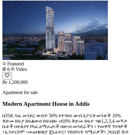
Featured
6
Video
Br 1,200,000
Apartment for sale
Modern Apartment House in Addis
በ35ሺ ካሬ መንደር ውስጥ 50% የተገነቡ ውብ አፓርትመንቶች 10%
ቅድመ ክፍያ ከፍልውሀ ከፍብሎ ️ በ10% ቅድመ ክፍያ ️ ባለ1,2,3,4 መኝታ
ቤቶች በተለያየ የካሬ አማራጮች በውብ መንደራችን ፣ የመዋኛ ገንዳዎች
፣ኢንተርኮም ፣መጠባበቂያ ጄኔሬተር፣ የደህንነት ካሜራዎች፣ ጋርቤጅ ሹት