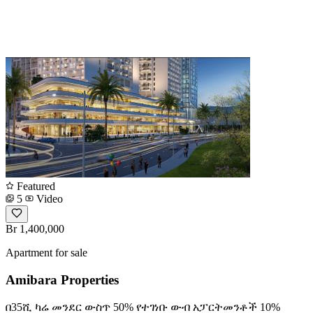
Featured
5
Video
Br 1,400,000
Apartment for sale
Amibara Properties
በ35ሺ ካሬ መንደር ውስጥ 50% የተገነቡ ውብ አፓርትመንቶች 10%