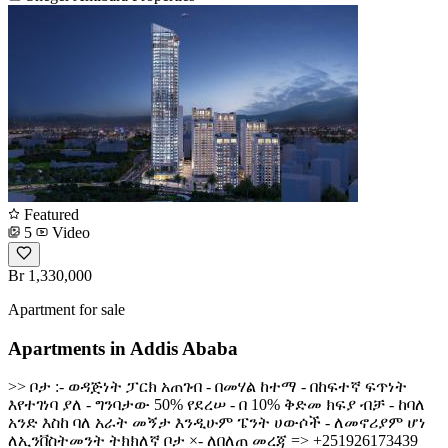
Featured
5
Video
Br 1,330,000
Apartment for sale
Apartments in Addis Ababa
>> ቦታ :- ወዳጅነት ፓርክ አጠገብ - በመሃል ከተማ - በከፍተኛ ፍጥነት
እየተገነባ ያለ - ግንባታው 50% የደረሠ - በ 10% ቅድመ ክፍያ ብቻ - ከባለ
አንድ እስከ ባለ አራት መኝታ እንዲሁም ፔንት ሀውሶች - ለመኖሪያም ሆነ
ለኢንቨስትመንት ትክክለኛ ቦታ ×- ለበለጠ መረጃ => +251926173439