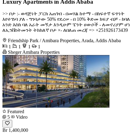
Luxury Apartments in Addis Ababa
>> ቦታ :- ወዳጅነት ፓርክ አጠገብ - በመሃል ከተማ - በከፍተኛ ፍጥነት
እየተገነባ ያለ - ግንባታው 50% የደረሠ - በ 10% ቅድመ ክፍያ ብቻ - ከባለ
አንድ እስከ ባለ አራት መኝታ እንዲሁም ፔንት ሀውሶች - ለመኖሪያም ሆነ
ለኢንቨስትመንት ትክክለኛ ቦታ ×- ለበለጠ መረጃ => +251926173439
Friendship Park / Amibara Properties, Arada, Addis Ababa
1
1
1
1
Sheger Amibara Properties
Featured
5
Video
Br 1,400,000