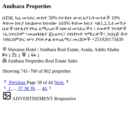
Amibara Properties
በ35ሺ ካሬ መንደር ውስጥ 50% የተገነቡ ውብ አፓርትመንቶች 10%
ቅድመ ክፍያ ከፍልውሀ ከፍብሎ ️ በ10% ቅድመ ክፍያ ️ ባለ1,2,3,4 መኝታ
ቤቶች በተለያየ የካሬ አማራጮች በውብ መንደራችን ፣ የመዋኛ ገንዳዎች
፣ኢንተርኮም ፣መጠባበቂያ ጄኔሬተር፣ የደህንነት ካሜራዎች፣ ጋርቤጅ ሹት
፣የከርሰምድር ውሃ ያካትታል ለተጨማሪ መረጃዎች +251926173439
Sheraton Hotel / Amibara Real Estate, Arada, Addis Ababa
1
1
1
1
Amibara Properties Real Estate Sales
Showing 741–760 of 862 properties
Previous
Page 38 of 44
Next
1
…
37
38
39
…
44
ADVERTISEMENT
Responsive