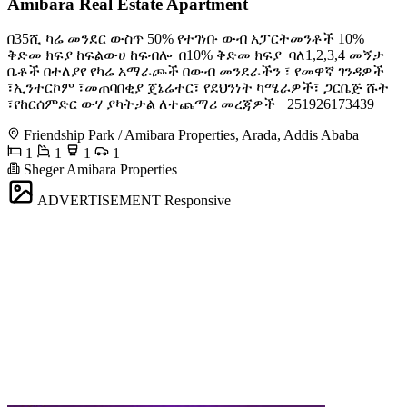
Amibara Real Estate Apartment
በ35ሺ ካሬ መንደር ውስጥ 50% የተገነቡ ውብ አፓርትመንቶች 10%
ቅድመ ክፍያ ከፍልውሀ ከፍብሎ ️ በ10% ቅድመ ክፍያ ️ ባለ1,2,3,4 መኝታ
ቤቶች በተለያየ የካሬ አማራጮች በውብ መንደራችን ፣ የመዋኛ ገንዳዎች
፣ኢንተርኮም ፣መጠባበቂያ ጄኔሬተር፣ የደህንነት ካሜራዎች፣ ጋርቤጅ ሹት
፣የከርሰምድር ውሃ ያካትታል ለተጨማሪ መረጃዎች +251926173439
Friendship Park / Amibara Properties, Arada, Addis Ababa
1
1
1
1
Sheger Amibara Properties
ADVERTISEMENT
Responsive