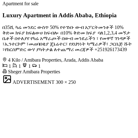
Apartment for sale
Luxury Apartment in Addis Ababa, Ethiopia
በ35ሺ ካሬ መንደር ውስጥ 50% የተገነቡ ውብ አፓርትመንቶች 10%
ቅድመ ክፍያ ከፍልውሀ ከፍብሎ ️ በ10% ቅድመ ክፍያ ️ ባለ1,2,3,4 መኝታ
ቤቶች በተለያየ የካሬ አማራጮች በውብ መንደራችን ፣ የመዋኛ ገንዳዎች
፣ኢንተርኮም ፣መጠባበቂያ ጄኔሬተር፣ የደህንነት ካሜራዎች፣ ጋርቤጅ ሹት
፣የከርሰምድር ውሃ ያካትታል ለተጨማሪ መረጃዎች +251926173439
4 Kilo / Amibara Properties, Arada, Addis Ababa
1
1
1
1
Sheger Amibara Properties
ADVERTISEMENT
300 × 250