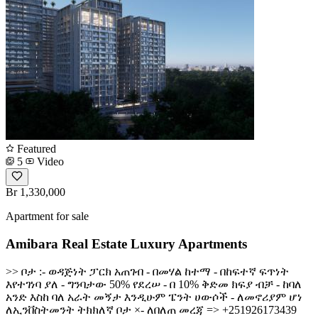
Featured
5
Video
Br 1,330,000
Apartment for sale
Amibara Real Estate Luxury Apartments
>> ቦታ :- ወዳጅነት ፓርክ አጠገብ - በመሃል ከተማ - በከፍተኛ ፍጥነት
እየተገነባ ያለ - ግንባታው 50% የደረሠ - በ 10% ቅድመ ክፍያ ብቻ - ከባለ
አንድ እስከ ባለ አራት መኝታ እንዲሁም ፔንት ሀውሶች - ለመኖሪያም ሆነ
ለኢንቨስትመንት ትክክለኛ ቦታ ×- ለበለጠ መረጃ => +251926173439