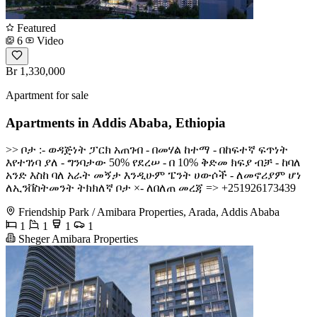
Featured
6
Video
Br 1,330,000
Apartment for sale
Apartments in Addis Ababa, Ethiopia
>> ቦታ :- ወዳጅነት ፓርክ አጠገብ - በመሃል ከተማ - በከፍተኛ ፍጥነት
እየተገነባ ያለ - ግንባታው 50% የደረሠ - በ 10% ቅድመ ክፍያ ብቻ - ከባለ
አንድ እስከ ባለ አራት መኝታ እንዲሁም ፔንት ሀውሶች - ለመኖሪያም ሆነ
ለኢንቨስትመንት ትክክለኛ ቦታ ×- ለበለጠ መረጃ => +251926173439
Friendship Park / Amibara Properties, Arada, Addis Ababa
1
1
1
1
Sheger Amibara Properties