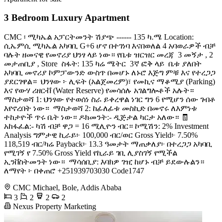
3 Bedroom Luxury Apartment
CMC ፡ ሚካኤል አፓርትመንት ሽያጭ ------ 135 ካ.ሜ Location:
ሲኤምሲ ሚካኤል አካባቢ G+6 ሆኖ በተገነባ እናበወለል 4 አባወራዎች ብቻ
ባሉት ዘመናዊ የመኖሪያ ህንፃ ላይ ነው። የቤቱ ዝርዝር መረጃ ️ 3 መኝታ , 2
መታጠቢያ , Store ️ ስፋት: 135 ካሬ ሜትር ️ 3ኛ ፎቅ ላይ ️ ቤቱ ያለበት
አካባቢ መኖሪያ ኮምፓውንድ ውስጥ በመሆኑ ለኑሮ እጅግ ምቹ እና የተረጋጋ
ያደርገዋል። ️ ህንፃው ፦ ሊፍት (አልጀመረም)፣ የመኪና ማቆሚያ (Parking)
እና የውሃ ሪዘርቭ (Water Reserve) የመሳሰሉ አገልግሎቶች አሉት። ️
ማስታወሻ 1: ህንፃው የተወሰነ ስራ ይቀረዋል ነገር ግን 6 የሚሆን ሰው ገብቶ
እየኖረበት ነው። ️ ማስታወሻ 2: ከፊለፊቱ መስኪድ በመኖሩ ለእምነቱ
ተከታዮች ጥሩ ቤት ነው። ዶክመንት:- ዲጅታል ካርታ አለው። 🧾
አከፋፈል:- ካሽ ብቻ ዋጋ = 16 ሚሊዮን ብር። ኮሚሽን: 2% Investment
Analysis ግምታዊ ኪራይ፦ 100,000 ብር/ወር Gross Yield፦ 7.50%
118,519 ብር/ካሬ Payback፦ 13.3 ዓመታት ማጠቃለያ፦ በተረጋጋ አካባቢ
የሚገኝ የ 7.50% Gross Yield የኪራይ ገቢ ሊያስገኝ የሚችል
ኢንቨስትመንት ነው። ️ ማሳሰቢያ: እባክዎ ገዢ ከሆኑ ብቻ ይደውሉልን። ️
ለማየት ፦ በቀጠሮ +251939703030 Code1747
CMC Michael, Bole, Addis Ababa
3
2
2
2
Nexus Property Marketing