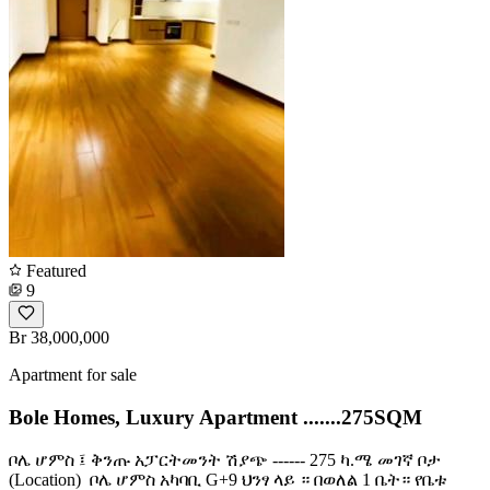
Featured
9
Br 38,000,000
Apartment for sale
Bole Homes, Luxury Apartment .......275SQM
ቦሌ ሆምስ ፤ ቅንጡ አፓርትመንት ሽያጭ ------ 275 ካ.ሜ መገኛ ቦታ
(Location) ️ ቦሌ ሆምስ አካባቢ G+9 ህንፃ ላይ ። በወለል 1 ቤት። የቤቱ