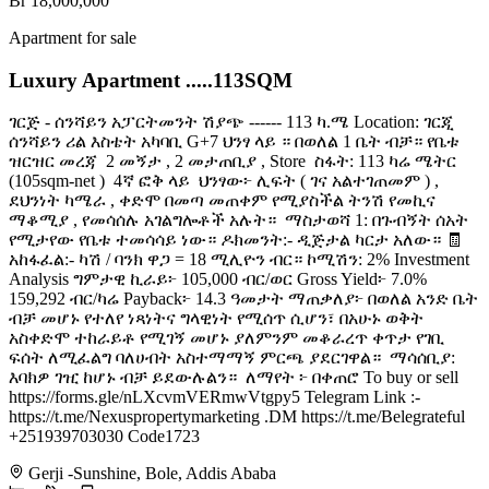
Br 18,000,000
Apartment for sale
Luxury Apartment .....113SQM
ገርጅ - ሰንሻይን አፓርትመንት ሽያጭ ------ 113 ካ.ሜ Location: ገርጂ
ሰንሻይን ሪል እስቴት አካባቢ G+7 ህንፃ ላይ ። በወለል 1 ቤት ብቻ። የቤቱ
ዝርዝር መረጃ ️ 2 መኝታ , 2 መታጠቢያ , Store ️ ስፋት: 113 ካሬ ሜትር
(105sqm-net ) ️ 4ኛ ፎቅ ላይ ️ ህንፃው፦ ሊፍት ( ገና አልተገጠመም ) ,
ደህንነት ካሜራ , ቀድሞ በመጣ መጠቀም የሚያስችል ትንሽ የመኪና
ማቆሚያ , የመሳሰሉ አገልግሎቶች አሉት። ️ ማስታወሻ 1: በጉብኝት ሰአት
የሚታየው የቤቱ ተመሳሳይ ነው። ዶክመንት:- ዲጅታል ካርታ አለው። 🧾
አከፋፈል:- ካሽ / ባንክ ዋጋ = 18 ሚሊዮን ብር። ኮሚሽን: 2% Investment
Analysis ግምታዊ ኪራይ፦ 105,000 ብር/ወር Gross Yield፦ 7.0%
159,292 ብር/ካሬ Payback፦ 14.3 ዓመታት ማጠቃለያ፦ በወለል አንድ ቤት
ብቻ መሆኑ የተለየ ነጻነትና ግላዊነት የሚሰጥ ሲሆን፣ በአሁኑ ወቅት
አስቀድሞ ተከራይቶ የሚገኝ መሆኑ ያለምንም መቆራረጥ ቀጥታ የገቢ
ፍሰት ለሚፈልግ ባለሀብት አስተማማኝ ምርጫ ያደርገዋል። ️ ማሳሰቢያ:
እባክዎ ገዢ ከሆኑ ብቻ ይደውሉልን። ️ ለማየት ፦ በቀጠሮ To buy or sell
https://forms.gle/nLXcvmVERmwVtgpy5 Telegram Link :-
https://t.me/Nexuspropertymarketing .DM https://t.me/Belegrateful
+251939703030 Code1723
Gerji -Sunshine, Bole, Addis Ababa