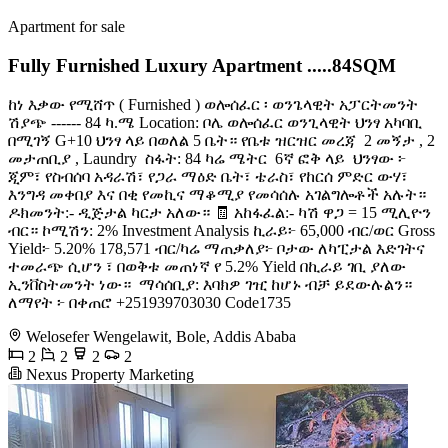
Apartment for sale
Fully Furnished Luxury Apartment .....84SQM
ከነ እቃው የሚሸጥ ( Furnished ) ወሎሰፈር ፡ ወንጌላዊት አፓርትመንት
ሽያጭ ------ 84 ካ.ሜ Location: ቦሌ ወሎሰፈር ወንጊላዊት ህንፃ አካባቢ
በሚገኝ G+10 ህንፃ ላይ በወለል 5 ቤት። የቤቱ ዝርዝር መረጃ ️ 2 መኝታ , 2
መታጠቢያ , Laundry ️ ስፋት: 84 ካሬ ሜትር ️ 6ኛ ፎቅ ላይ ️ ህንፃው ፦
ጂም፣ የስብሰባ አዳራሽ፣ የጋራ ማዕድ ቤት፣ ቴራስ፣ የከርሰ ምድር ውሃ፣
እንግዳ መቀበያ እና በቂ የመኪና ማቆሚያ የመሳሰሉ አገልግሎቶች አሉት።
ዶክመንት:- ዲጅታል ካርታ አለው። 🧾 አከፋፈል:- ካሽ ዋጋ = 15 ሚሊዮን
ብር። ኮሚሽን: 2% Investment Analysis ኪራይ፦ 65,000 ብር/ወር Gross
Yield፦ 5.20% 178,571 ብር/ካሬ ማጠቃለያ፦ ቦታው ለካፒታል እድገትና
ተመራጭ ሲሆን ፣ በወቅቱ መጠነኛ የ 5.2% Yield በኪራይ ገቢ ያለው
ኢንቨስትመንት ነው። ️ ማሳሰቢያ: እባክዎ ገዢ ከሆኑ ብቻ ይደውሉልን። ️
ለማየት ፦ በቀጠሮ +251939703030 Code1735
Welosefer Wengelawit, Bole, Addis Ababa
2
2
2
2
Nexus Property Marketing