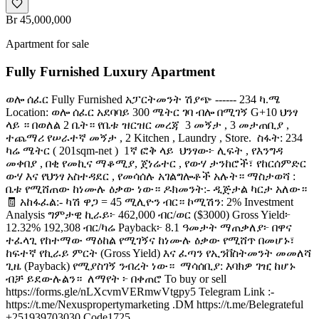
Br 45,000,000
Apartment for sale
Fully Furnished Luxury Apartment
ወሎ ሰፈር Fully Furnished አፓርትመንት ሽያጭ ------ 234 ካ.ሜ
Location: ወሎ ሰፈር አደባባይ 300 ሜትር ገባ ብሎ በሚገኝ G+10 ህንፃ
ላይ ። በወለል 2 ቤት። የቤቱ ዝርዝር መረጃ ️ 3 መኝታ , 3 መታጠቢያ ,
ተጨማሪ የሠራተኛ መኝታ , 2 Kitchen , Laundry , Store. ️ ስፋት: 234
ካሬ ሜትር ( 201sqm-net ) ️ 1ኛ ፎቅ ላይ ️ ህንፃው፦ ሊፍት , የእንግዳ
መቀበያ , በቂ የመኪና ማቆሚያ, ጀነሬተር , የውሃ ታንከሮች፣ የከርሰምድር
ውሃ እና የህንፃ አስተዳደር , የመሳሰሉ አገልግሎቶች አሉት። ️ማስታወሻ :
ቤቱ የሚሸጠው ከነሙሉ ዕቃው ነው። ዶክመንት:- ዲጅታል ካርታ አለው።
🧾 አከፋፈል:- ካሽ ዋጋ = 45 ሚሊዮን ብር። ኮሚሽን: 2% Investment
Analysis ግምታዊ ኪራይ፦ 462,000 ብር/ወር ($3000) Gross Yield፦
12.32% 192,308 ብር/ካሬ Payback፦ 8.1 ዓመታት ማጠቃለያ፦ በዋና
ተፈላጊ የከተማው ማዕከል የሚገኝና ከነሙሉ ዕቃው የሚሸጥ በመሆኑ፣
ከፍተኛ የኪራይ ምርት (Gross Yield) እና ፈጣን የኢንቨስትመንት መመለሻ
ጊዜ (Payback) የሚያስገኝ ንብረት ነው። ️ ማሳሰቢያ: እባክዎ ገዢ ከሆኑ
ብቻ ይደውሉልን። ️ ለማየት ፦ በቀጠሮ To buy or sell
https://forms.gle/nLXcvmVERmwVtgpy5 Telegram Link :-
https://t.me/Nexuspropertymarketing .DM https://t.me/Belegrateful
+251939703030 Code1725