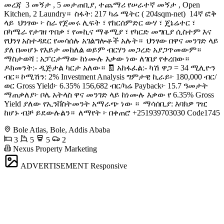
መረጃ ️ 3 መኝታ , 5 መታጠቢያ, ተጨማሪ የሠራተኛ መኝታ , Open
Kitchen, 2 Laundry። ️ ስፋት: 217 ካሬ ሜትር ( 204sqm-net) ️ 14ኛ ፎቅ
ላይ ️ ህንፃው ፦ ስራ የጀመሩ ሊፍት ፣ የከርሰምድር ውሃ ፣ ጄኔሬተር ፣
በካሜራ የታገዘ ጥበቃ ፣ የመኪና ማቆሚያ ፣ የካርድ መግቢያ ሲስተም እና
የህንፃ አስተዳደር የመሳሰሉ አገልግሎቶች አሉት። ️ ህንፃው በዋና መንገድ ላይ
ያለ በመሆኑ የእይታ መከለል ወይም ብርሃን መጋረድ አያጋጥመውም። ️
ማስታወሻ : አፓርታማው ከነሙሉ እቃው ነው ለገበያ የቀረበው።
ዶክመንት:- ዲጅታል ካርታ አለው። 🧾 አከፋፈል:- ካሽ ዋጋ = 34 ሚሊዮን
ብር። ኮሚሽን: 2% Investment Analysis ግምታዊ ኪራይ፦ 180,000 ብር/
ወር Gross Yield፦ 6.35% 156,682 ብር/ካሬ Payback፦ 15.7 ዓመታት
ማጠቃለያ፦ ቦሌ አትላስ ዋና መንገድ ላይ ከነሙሉ እቃው የ 6.35% Gross
Yield ያለው የኢንቨስትመንት አማራጭ ነው ። ️ ማሳሰቢያ: እባክዎ ገዢ
ከሆኑ ብቻ ይደውሉልን። ️ ለማየት ፦ በቀጠሮ +251939703030 Code1745
Bole Atlas, Bole, Addis Ababa
3
5
5
2
Nexus Property Marketing
ADVERTISEMENT
Responsive