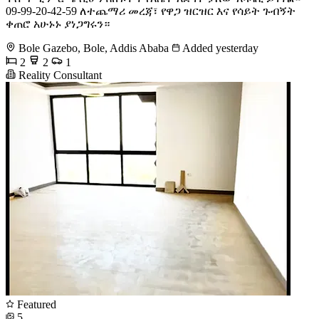
09-99-20-42-59 ለተጨማሪ መረጃ፣ የዋጋ ዝርዝር እና የሳይት ጉብኝት
ቀጠሮ አሁኑኑ ያነጋግሩን።
Bole Gazebo, Bole, Addis Ababa
Added yesterday
2
2
1
Reality Consultant
Featured
5