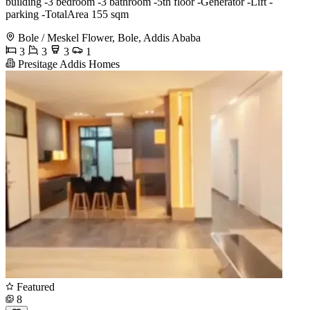
building -3 bedroom -3 bathroom -5th floor -Generator -Lift -
parking -TotalArea 155 sqm
Bole / Meskel Flower, Bole, Addis Ababa
3
3
3
1
Presitage Addis Homes
Featured
8