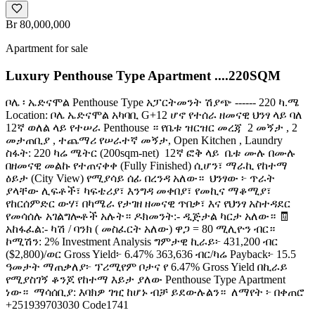
Br 80,000,000
Apartment for sale
Luxury Penthouse Type Apartment ....220SQM
ቦሌ ፡ ኤድናሞል Penthouse Type አፓርትመንት ሽያጭ ------ 220 ካ.ሜ
Location: ቦሌ ኤድናሞል አካባቢ G+12 ሆኖ የተሰራ ዘመናዊ ህንፃ ላይ ባለ
12ኛ ወለል ላይ የተሠራ Penthouse ። የቤቱ ዝርዝር መረጃ ️ 2 መኝታ , 2
መታጠቢያ , ተጨማሪ የሠራተኛ መኝታ, Open Kitchen , Laundry ️
ስፋት: 220 ካሬ ሜትር (200sqm-net) ️ 12ኛ ፎቅ ላይ ️ ቤቱ ሙሉ በሙሉ
በዘመናዊ መልኩ የተጠናቀቀ (Fully Finished) ሲሆን፣ ማራኪ የከተማ
ዕይታ (City View) የሚያሳይ ሰፊ በረንዳ አለው። ️ ህንፃው ፦ ጥራት
ያላቸው ሊፍቶች፣ ካፍቴሪያ፣ እንግዳ መቀበያ፣ የመኪና ማቆሚያ፣
የከርሰምድር ውሃ፣ በካሜራ የታገዘ ዘመናዊ ጥበቃ፣ እና የህንፃ አስተዳደር
የመሳሰሉ አገልግሎቶች አሉት። ዶክመንት:- ዲጅታል ካርታ አለው። 🧾
አከፋፈል:- ካሽ / ባንክ ( መስፈርት አለው) ዋጋ = 80 ሚሊዮን ብር።
ኮሚሽን: 2% Investment Analysis ግምታዊ ኪራይ፦ 431,200 ብር
($2,800)/ወር Gross Yield፦ 6.47% 363,636 ብር/ካሬ Payback፦ 15.5
ዓመታት ማጠቃለያ፦ ፕሪሚየም ቦታና የ 6.47% Gross Yield በኪራይ
የሚያስገኝ ቆንጆ የከተማ እይታ ያለው Penthouse Type Apartment
ነው። ️ ማሳሰቢያ: እባክዎ ገዢ ከሆኑ ብቻ ይደውሉልን። ️ ለማየት ፦ በቀጠሮ
+251939703030 Code1741