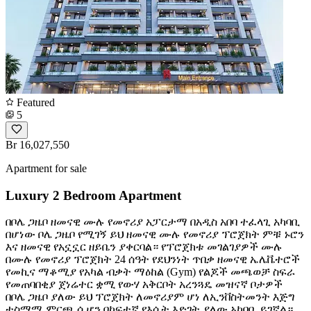
Featured
5
Br 16,027,550
Apartment for sale
Luxury 2 Bedroom Apartment
በቦሌ ጋዜቦ ዘመናዊ ሙሉ የመኖሪያ አፓርታማ በአዲስ አበባ ተፈላጊ አካባቢ
በሆነው ቦሌ ጋዜቦ የሚገኝ ይህ ዘመናዊ ሙሉ የመኖሪያ ፕሮጀክት ምቹ ኑሮን
እና ዘመናዊ የአኗኗር ዘይቤን ያቀርባል። የፕሮጀክቱ መገልገያዎች ️ሙሉ
በሙሉ የመኖሪያ ፕሮጀክት ️24 ሰዓት የደህንነት ጥበቃ ️ዘመናዊ ኤሌቬተሮች
️የመኪና ማቆሚያ ️የአካል ብቃት ማዕከል (Gym) ️የልጆች መጫወቻ ስፍራ
️የመጠባበቂያ ጀነሬተር ️ቋሚ የውሃ አቅርቦት ️አረንጓዴ መዝናኛ ቦታዎች
በቦሌ ጋዜቦ ያለው ይህ ፕሮጀክት ለመኖሪያም ሆነ ለኢንቨስትመንት እጅግ
ተስማሚ ምርጫ ሲሆን በከፍተኛ የእሴት እድገት ያለው አካባቢ ይገኛል።