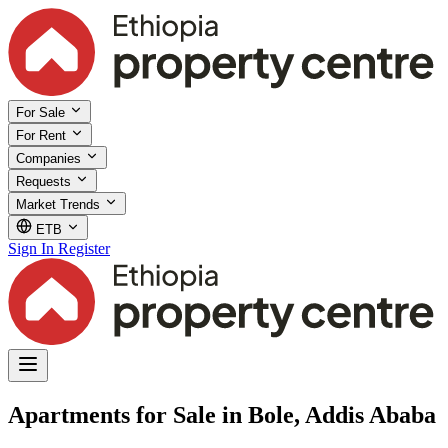
For Sale
For Rent
Companies
Requests
Market Trends
ETB
Sign In
Register
Apartments for Sale in Bole, Addis Ababa