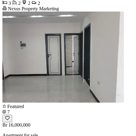
3
2
2
2
Nexus Property Marketing
Featured
7
Br 16,000,000
Apartment for sale