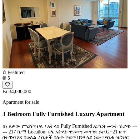
Featured
5
Br 34,000,000
Apartment for sale
3 Bedroom Fully Furnished Luxury Apartment
ከነ እቃው የሚሸጥ ቦሌ ፡ አትላስ Fully Furnished አፓርትመንት ሽያጭ ---
--- 217 ካ.ሜ Location: ቦሌ አትላስ ዋናውን መንገድ ይዞ G+21 ሆኖ
በተገነባ እና በወለል 2 ቤቶች ባሉት ቅይጥ ህንፃ ላይ ነው። የቤቱ ዝርዝር