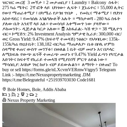
ዝርዝር መረጃ ️ 3 መኝታ ፣ 2 መታጠቢያ ፣ Laundry ፣ Balcony ️ ስፋት:
275 ካሬ ሜትር ️ 2ኛ ፎቅ ላይ ️ ህንፃው፦ ሊፍት ፣ ጀኔሬተር ፣ 55,000 ሊትር
የውሃ ማጠራቀሚያ ፣ በካሜራ የታገዘ ጥበቃ ， የመኪና ማቆሚያ ፣ የህንፃ
አስተዳደር ፣ የመሳሰሉ አገልግሎቶች አሉት ። ማስታወሻ - 280 ካሬ ስፋት
ያለው ቤት አንደኛ ላይ አለ። ተመሳሳይ አቀማመጥ ነው ያላቸው።
ዶክመንት:- ዲጅታል ካርታ አለው። 🧾 አከፋፈል:- ካሽ ዋጋ = 38 ሚሊዮን
ብር። ኮሚሽን: 2% Investment Analysis ግምታዊ ኪራይ: 300,000 ብር/
ወር Gross Yield: 9.47% (ከፍተኛ ተመላሽ) ንፅፅር፦ የአካባቢው: 135k-
155k/ካሬ የዚህ ቤት: 138,182 ብር/ካሬ ማጠቃለያ፦ ቤቱ በቦሌ ሆምስ
ሰላማዊ ቀጠና ውስጥ መገኘቱ፣ በወለል 1 ቤት ብቻ መሆኑ እና በዶላር
ለሚከፍሉ የውጭ ዜጎች ተመራጭ መሆኑ የ 9.47% Yield ፈጣን የካፒታል
እድገትና ከፍተኛ የኪራይ ተመላሽ የሚያስገኝ ምርጥ ዕድል ነው። ️
ማሳሰቢያ: እባክዎ ገዢ ከሆኑ ብቻ ይደውሉልን። ️ ለማየት ፦ በቀጠሮ To
buy or sell https://forms.gle/nLXcvmVERmwVtgpy5 Telegram
Link :- https://t.me/Nexuspropertymarketing .DM
https://t.me/Belegrateful +251939703030 Code1681
Bole Homes, Bole, Addis Ababa
3
2
2
2
Nexus Property Marketing