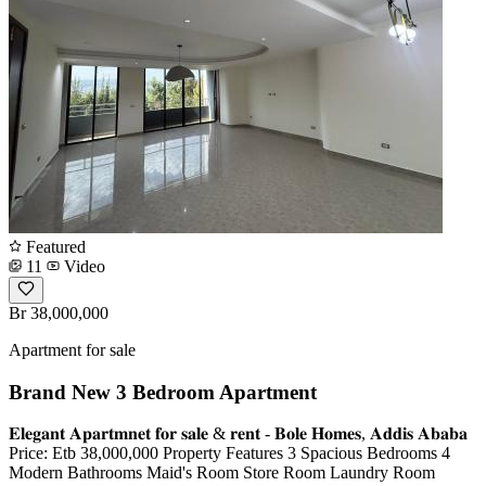
Featured
11
Video
Br 38,000,000
Apartment for sale
Brand New 3 Bedroom Apartment
𝐄𝐥𝐞𝐠𝐚𝐧𝐭 𝐀𝐩𝐚𝐫𝐭𝐦𝐧𝐞𝐭 𝐟𝐨𝐫 𝐬𝐚𝐥𝐞 & 𝐫𝐞𝐧𝐭 - 𝐁𝐨𝐥𝐞 𝐇𝐨𝐦𝐞𝐬, 𝐀𝐝𝐝𝐢𝐬 𝐀𝐛𝐚𝐛𝐚
Price: Etb 38,000,000 Property Features 3 Spacious Bedrooms 4
Modern Bathrooms Maid's Room Store Room Laundry Room