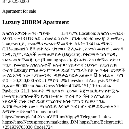
Br 20,250,000
Apartment for sale
Luxury 2BDRM Apartment
ጃክሮስ አፓርትመንት ሽያጭ ------ 134 ካ.ሜ Location: ጃክሮስ መብራት
አካባቢ G+13 ህንፃ ላይ ። በወለል 5 ቤት። የቤቱ ዝርዝር መረጃ ️ 2 መኝታ ,
2 መታጠቢያ , ተጨማሪ የሠራተኛ መኝታ ️ ስፋት: 134 ካሬ ሜትር
(115sqm-net ) ️ 8ኛ ፎቅ ላይ ️ ህንፃው፦ 2 ሊፍት , እንግዳ መቀበያ , መዋኛ
ገንዳ , ጂም , የልጆች መጫወቻ ቦታ (Daycare)، የቅርጫት ኳስ ሜዳ ,
የሩጫ መለማመጃ ቦታ (Running space)، ጀነሬተር እና በካሜራ የታገዘ
ጥበቃ, የመሳሰሉ አገልግሎቶች አሉት። ️ማስታወሻ : ህንፃው አዲስ አበባ
ውስጥ Luxury የሚለውን የግንባታ ደረጃ ማሟላት ከቻሉ ጥቂት ህንፃዎች
መሃል አንዱ ነው። ዶክመንት:- ዲጅታል ካርታ አለው። 🧾 አከፋፈል:- ካሽ
ዋጋ = 20,250,000 ብር። ኮሚሽን: 2% Investment Analysis ግምታዊ
ኪራይ፦ 80,000 ብር/ወር Gross Yield፦ 4.74% 151,119 ብር/ካሬ
Payback፦ 21.1 ዓመታት ማጠቃለያ፦ ህንፃው እጅግ በርካታና የተሟሉ
ዘመናዊ አገልግሎቶችን የያዘ በመሆኑ፣ ጥራትና ምቾትን ለሚፈልጉ
ነዋሪዎች የላቀ የኑሮ ደረጃ የሚሰጥና አስተማማኝ የረጅም ጊዜ
ኢንቨስትመንት ነው። ️ ማሳሰቢያ: እባክዎ ገዢ ከሆኑ ብቻ ይደውሉልን። ️
ለማየት ፦ በቀጠሮ To buy or sell
https://forms.gle/nLXcvmVERmwVtgpy5 Telegram Link :-
https://t.me/Nexuspropertymarketing .DM https://t.me/Belegrateful
+251939703030 Code1724