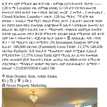
ለ 8 ቀን ብቻ የሚቆይ ልዩ ዋጋ! ቦሌ ፡ ደምበል አፓርትመንት ሽያጭ ------
128 ካ.ሜ Location: ቦሌ ደምበል አካባቢ G+10 ሆኖ የተገነባ ዘመናዊ
የመኖሪያ ህንፃ ውስጥ ነው። የቤቱ ዝርዝር መረጃ ️ 2 መኝታ , 2 መታጠቢያ ,
Closed Kitchen, Laundry። ️ ስፋት: 128 ካሬ ሜትር ️ 7ኛ ፎቅ ላይ ️
ህንፃው ፦ የመኪና ማቆሚያ፣ የከርሰ ምድር ውሃ፣ 2 ሊፍት፣ ዘመናዊ ጥበቃ
እና የህንፃ አስተዳደር የመሳሰሉ አገልግሎቶች አሉት። አካባቢው ለመኖር እና
ለኪራይ ገቢ እጅግ ተፈላጊ ነው። ️ ማስታወሻ : የባለቤቱ አስቸኳይ የመሸጥ
ፍላጎት በፈጠረው የዋጋ ቅናሽ ምክንያት ይህ ልዩ ዕድል የሚቆየው ለ8 ቀናት
ብቻ ነው። ዶክመንት:- ዲጅታል ካርታ አለው። 🧾 አከፋፈል:- ካሽ / ባንክ
ዋጋ = 19 ሚሊዮን ብር። ኮሚሽን: 2% Investment Analysis ግምታዊ
ኪራይ፦ 180,000 ብር/ወር (Furnished) Gross Yield፦ 11.37% 148,438
ብር/ካሬ Payback፦ 8.8 ዓመታት ማጠቃለያ፦ በዕቃ ተሟልቶ ሲከራይ
የሚያስገኘው 11.37% Gross Yield እጅግ ማራኪ እና ፈጣን የመዋዕለ
ነዋይ መመለሻ (8.8 ዓመታት) ያለው ጠንካራ የኢንቨስትመንት አማራጭ
ያደርገዋል። ️ ማሳሰቢያ: እባክዎ ገዢ ከሆኑ ብቻ ይደውሉልን። ️ ለማየት ፦
በቀጠሮ +251939703030 Code1746
Bole Dembel, Bole, Addis Ababa
2
2
2
2
Nexus Property Marketing