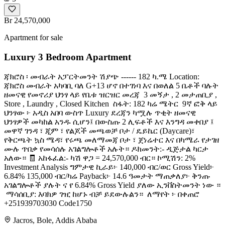
Br 24,570,000
Apartment for sale
Luxury 3 Bedroom Apartment
ጃክሮስ ፡ መብራት አፓርትመንት ሽያጭ ------ 182 ካ.ሜ Location:
ጃክሮስ መብራት አካባቢ ባለ G+13 ሆኖ በተገነባ እና በወለል 5 ቤቶች ባሉት
ዘመናዊ የመኖሪያ ህንፃ ላይ የቤቱ ዝርዝር መረጃ ️ 3 መኝታ , 2 መታጠቢያ ,
Store , Laundry , Closed Kitchen ️ ስፋት: 182 ካሬ ሜትር ️ 9ኛ ፎቅ ላይ ️
ህንፃው ፦ አዲስ አበባ ውስጥ Luxury ደረጃን ካሟሉ ጥቂት ዘመናዊ
ህንፃዎች መካከል አንዱ ሲሆን፤ በውስጡ 2 ሊፍቶች እና እንግዳ መቀበያ ፤
መዋኛ ገንዳ ፣ ጂም ፣ የልጆች መጫወቻ ቦታ / ዴይኬር (Daycare)፣
የቅርጫት ኳስ ሜዳ፣ የሩጫ መለማመጃ ቦታ ፣ ጀነሬተር እና በካሜራ የታገዘ
ሙሉ ጥበቃ የመሳሰሉ አገልግሎቶች አሉት። ዶክመንት:- ዲጅታል ካርታ
አለው። 🧾 አከፋፈል:- ካሽ ዋጋ = 24,570,000 ብር። ኮሚሽን: 2%
Investment Analysis ግምታዊ ኪራይ፦ 140,000 ብር/ወር Gross Yield፦
6.84% 135,000 ብር/ካሬ Payback፦ 14.6 ዓመታት ማጠቃለያ፦ ቅንጡ
አገልግሎቶች ያሉት ና የ 6.84% Gross Yield ያለው ኢንቨስትመንት ነው ።
️ ማሳሰቢያ: እባክዎ ገዢ ከሆኑ ብቻ ይደውሉልን። ️ ለማየት ፦ በቀጠሮ
+251939703030 Code1750
Jacros, Bole, Addis Ababa