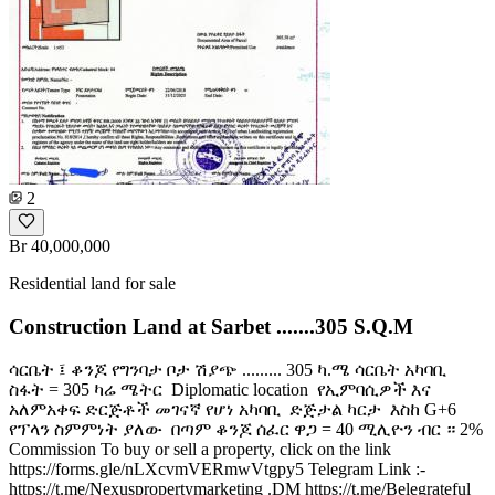
2
Br 40,000,000
Residential land for sale
Construction Land at Sarbet .......305 S.Q.M
ሳርቤት ፤ ቆንጆ የግንባታ ቦታ ሽያጭ ......... 305 ካ.ሜ ሳርቤት አካባቢ ️
ስፋት = 305 ካሬ ሜትር ️ Diplomatic location ️ የኢምባሲዎች እና
አለምአቀፍ ድርጅቶች መገናኛ የሆነ አካባቢ ️ ድጅታል ካርታ ️ እስከ G+6
የፕላን ስምምነት ያለው ️ በጣም ቆንጆ ሰፈር ዋጋ = 40 ሚሊዮን ብር ። 2%
Commission To buy or sell a property, click on the link
https://forms.gle/nLXcvmVERmwVtgpy5 Telegram Link :-
https://t.me/Nexuspropertymarketing .DM https://t.me/Belegrateful