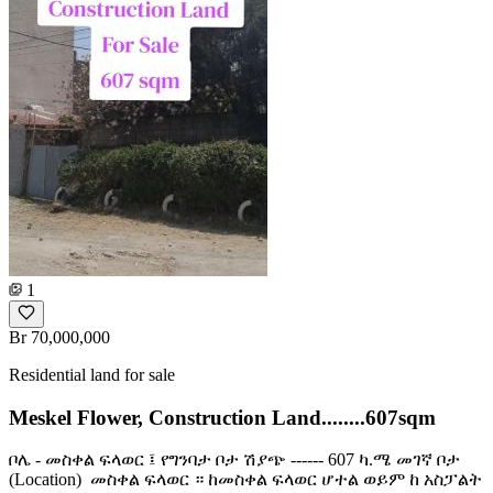
1
Br 70,000,000
Residential land for sale
Meskel Flower, Construction Land........607sqm
ቦሌ - መስቀል ፍላወር ፤ የግንባታ ቦታ ሽያጭ ------ 607 ካ.ሜ መገኛ ቦታ
(Location) ️ መስቀል ፍላወር ። ከመስቀል ፍላወር ሆተል ወይም ከ አስፓልት