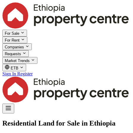
For Sale
For Rent
Companies
Requests
Market Trends
ETB
Sign In
Register
Residential Land for Sale in Ethiopia