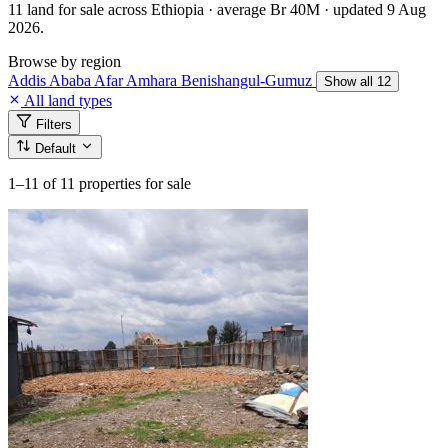
11 land for sale across Ethiopia · average Br 40M · updated 9 Aug
2026.
Browse by region
Addis Ababa
Afar
Amhara
Benishangul-Gumuz
Show all 12
All land types
Filters
Default
1–11
of 11 properties for sale