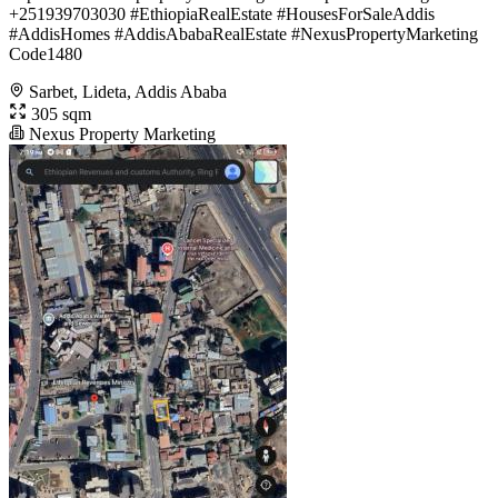
+251939703030 #EthiopiaRealEstate #HousesForSaleAddis
#AddisHomes #AddisAbabaRealEstate #NexusPropertyMarketing
Code1480
Sarbet, Lideta, Addis Ababa
305 sqm
Nexus Property Marketing