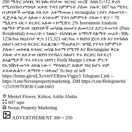
200 ሜትር አካባቢ ገባ ብሎ የቦታው ዝርዝር መረጃ ️ እስከ G+12 ድረስ
የሚያስገነባ የግንባታ ፍቃድ ፕላን ስምምነት ያለው ️ ስፋት: 607 ካሬ ሜትር ️
በ ህንፃዎች መካከል ያለ ቦታ ️ አቀማመጡ ( rectangular ) የሆነ ዶክመንት:-
ዲጅታል ካርታ አለው። እንድሁም ፕላን ስምምነት ያለው። ዋጋ = 70
ሚሊዮን ብር። ድርድር አለው። ኮሚሽን: 2% Investment Analysis
የልማት ምድብ፦ በህንፃዎች መካከል በመሆኑ ለመኖሪያ አፓርትመንት (Pure
Residential) ተመራጭ። ንፅፅር፦ የአካባቢው አማካኝ የልማት መሬት: 90k-
125k/ካሬ የዚህ ቦታ ዋጋ: 115,321 ብር/ካሬ ። ከህንፃ ጀርባ ያለ እና የተከለለ
ስለሆነ በደንብ ድርድር ይፈልጋል። ማጠቃለያ፦ ዝግጁ የፕላን ስምምነት
ያለው፣ መስቀል ፍላወር መሃል ከተማ የሚገኝ እና Rectangular ቅርፅ
ያለው ሆኖ እይታው በህንፃ የተሸፈነ ስለሆነ ጥሩ ድርድር ከተደረገ
ለአልሚዎች ጥሩ የትርፍ ህዳግ ( Profit Margin ) ያለው ምርጥ
የኢንቨስትመንት ዕድል ነው። ️ ማሳሰቢያ: እባክዎ ገዢ ከሆኑ ብቻ
ይደውሉልን። ️ ለማየት ፦ በቀጠሮ To buy or sell
https://forms.gle/nLXcvmVERmwVtgpy5 Telegram Link :-
https://t.me/Nexuspropertymarketing .DM https://t.me/Belegrateful
+251939703030 Code1663
Meskel Flower, Kirkos, Addis Ababa
607 sqm
Nexus Property Marketing
ADVERTISEMENT
300 × 250