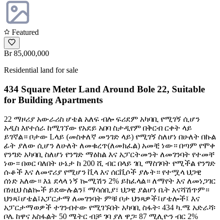
Featured
Br 85,000,000
Residential land for sale
434 Square Meter Land Around Bole 22, Suitable
for Building Apartments
22 ማዞሪያ አውራሪስ ሆቴል አለፍ ብሎ ፍሪደም አካባቢ የሚገኝ ሲሆን
አዲስ እየተሰራ ከሚገኘው የአደይ አበባ ስታዲየም በቅርብ ርቀት ላይ
ይገኛል። ቦታው Lላይ (መስቀለኛ መንገድ ላይ) የሚገኝ ስለሆነ በሁለት በኩል
ፊት ያለው ሲሆን ለሁለት ለመቁረጥ(ለመክፈል) አመቺ ነው። በጣም የሞቀ
የንግድ አካባቢ ስለሆነ የንግድ ማዕከል እና አፓርትመንት ለመገንባት የተመቸ
ነው። በወር ባለበት ሁኔታ ከ 200 ሺ ብር በላይ ገቢ ማስገባት የሚችል የንግድ
ሱቆች እና ለመኖሪያ የሚሆን ቪላ እና ሰርቪሶች ያሉት። የተሟላ ህጋዊ
ሰነድ አለው። እኔ ደላላ ነኝ ኰሚሽን 2% ይከፈላል። ለማየት እና ለመነጋገር
በነዚህ ስልኰች ይደውሉልን፤ ማሳሰቢያ፣ ህጋዊ ያልሆነ ቤት አናሻሽጥም።
ህንጻ፤ሆቴል፤አፓርታማ ለመገንባት ምቹ ቦታ ህንጻዎች፤ሆቴሎች፤ እና
አፓርታማወዎች ተገንብተው የሚገኙበት አካባቢ ስፋት፡ 434 ካ.ሜ አድራሻ፡
ቦሌ ከዋና አስፋልት 50 ሜትር ብቻ ገባ ያለ ዋጋ፡ 87 ሚሊዮን ብር 2%