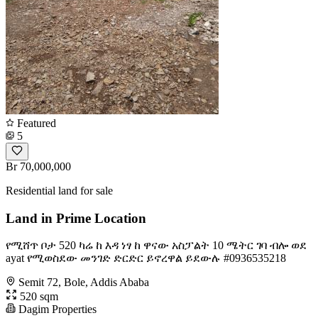
Featured
5
Br 70,000,000
Residential land for sale
Land in Prime Location
የሚሸጥ ቦታ ️520 ካሬ ️ከ እዳ ነፃ ️ከ ዋናው አስፓልት 10 ሜትር ገባ ብሎ ️ወደ
ayat የሚወስደው መንገድ ️ድርድር ይኖረዋል ይደውሉ #0936535218
Semit 72, Bole, Addis Ababa
520 sqm
Dagim Properties