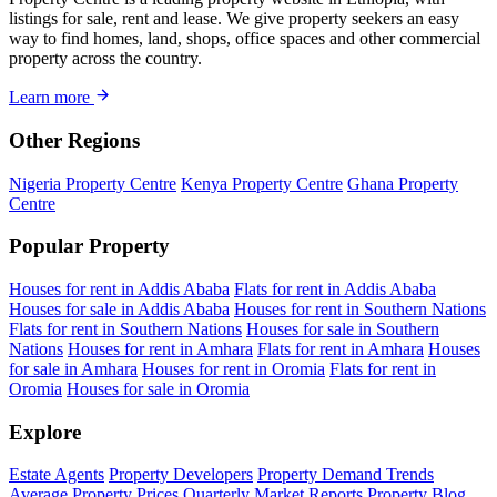
listings for sale, rent and lease. We give property seekers an easy
way to find homes, land, shops, office spaces and other commercial
property across the country.
Learn more
Other Regions
Nigeria Property Centre
Kenya Property Centre
Ghana Property
Centre
Popular Property
Houses for rent in Addis Ababa
Flats for rent in Addis Ababa
Houses for sale in Addis Ababa
Houses for rent in Southern Nations
Flats for rent in Southern Nations
Houses for sale in Southern
Nations
Houses for rent in Amhara
Flats for rent in Amhara
Houses
for sale in Amhara
Houses for rent in Oromia
Flats for rent in
Oromia
Houses for sale in Oromia
Explore
Estate Agents
Property Developers
Property Demand Trends
Average Property Prices
Quarterly Market Reports
Property Blog