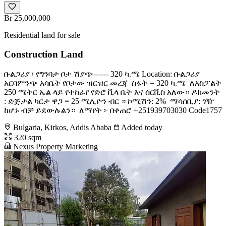
Br 25,000,000
Residential land for sale
Construction Land
ቡልጋሪያ ፡ የግንባታ ቦታ ሽያጭ------ 320 ካ.ሜ Location: ቡልጋሪያ
አርባምንጭ አሳቤት የቦታው ዝርዝር መረጃ ️ ስፋት = 320 ካ.ሜ ️ ለአስፓልት
250 ሜትር ኤል ላይ የተከራየ የድሮ ቪላ ቤት እና ሰርቪስ አለው። ዶክመንት
: ድጅታል ካርታ ዋጋ = 25 ሚሊዮን ብር ። ኮሚሽን: 2% ️ ማሳሰቢያ: ገዥ
ከሆኑ ብቻ ይደውሉልን። ️ ለማየት ፦ በቀጠሮ +251939703030 Code1757
Bulgaria, Kirkos, Addis Ababa
Added today
320 sqm
Nexus Property Marketing