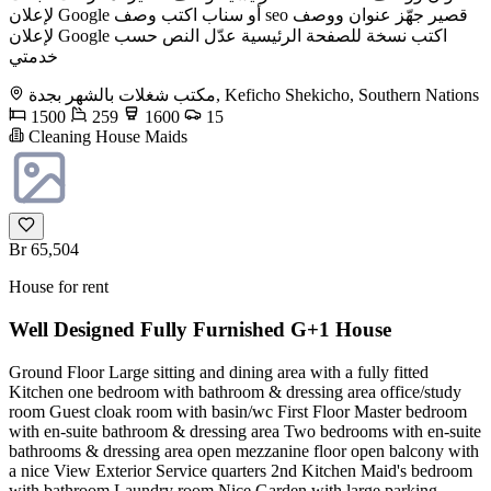
لإعلان Google أو سناب اكتب وصف seo قصير جهّز عنوان ووصف
لإعلان Google اكتب نسخة للصفحة الرئيسية عدّل النص حسب
خدمتي
مكتب شغلات بالشهر بجدة, Keficho Shekicho, Southern Nations
1500
259
1600
15
Cleaning House Maids
Br 65,504
House for rent
Well Designed Fully Furnished G+1 House
Ground Floor Large sitting and dining area with a fully fitted
Kitchen one bedroom with bathroom & dressing area office/study
room Guest cloak room with basin/wc First Floor Master bedroom
with en-suite bathroom & dressing area Two bedrooms with en-suite
bathrooms & dressing area open mezzanine floor open balcony with
a nice View Exterior Service quarters 2nd Kitchen Maid's bedroom
with bathroom Laundry room Nice Garden with large parking