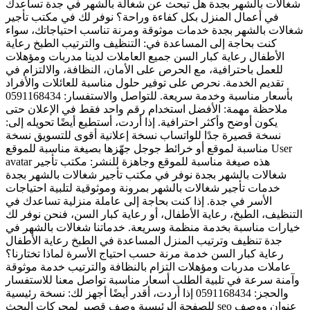
شغالات بالشهر بجدة هل تبحث عن شغالة بالشهر في جدة تساعدك
في أعمال المنزل بكل كفاءة وراحة؟ نوفر لك في مكتب تأجير
شغالات بالشهر بجدة خدمات موثوقة ومرنة تناسب احتياجاتك، سواء
كنت بحاجة إلى المساعدة في: التنظيف والترتيب الطبخ رعاية
الأطفال رعاية كبار السن جميع العاملات لدينا مدربات ومؤهلات
للعمل باحترافية، مع الحرص على الأمان، النظافة، والالتزام في
تقديم الخدمة. نحرص على توفير حلول مناسبة للعائلات والأفراد
بأسعار مناسبة وخدمة سريعة. للتواصل والاستفسار: 0591168434
ملاحظة مهمة: الأفضل استخدام رقم واحد فقط في الإعلان حتى
يكون أوضح وأكثر احترافية. إذا أردت، أستطيع أيضًا تحويله إلى:
نسخة قصيرة جدًا للواتساب نسخة إعلانية أقوى للتسويق نسخة
مناسبة لموقع أو خرائط جوجل جهّزها بصيغة مناسبة للموقع User
avatar هذه صيغة مناسبة للموقع وجاهزة للنشر: مكتب تأجير
شغالات بالشهر بجدة نوفر في مكتب تأجير شغالات بالشهر بجدة
خدمات تأجير شغالات بالشهر بمرونة وموثوقية لتلبية احتياجات
الأسر في جدة. إذا كنت بحاجة إلى عاملة منزلية تساعدك في
التنظيف، الطبخ، رعاية الأطفال، أو رعاية كبار السن، فنحن نوفر لك
خيارات مناسبة بخدمة منظمة وسريعة. خدماتنا شغالات بالشهر في
جدة تنظيف وترتيب المنزل المساعدة في الطبخ رعاية الأطفال
رعاية كبار السن خدمة مرنة حسب احتياج الأسرة لماذا تختارنا؟
عاملات مدربات ومؤهلات التزام بالنظافة والترتيب خدمة موثوقة
وآمنة سرعة في تلبية الطلب أسعار مناسبة تواصل معنا للاستفسار
والحجز: 0591168434 إذا أردت، أقدر أيضًا أجهز لك: نسخة رئيسية
للصفحة الرئيسية وصف قصير لمحركات البحث seo عنوان ووصف