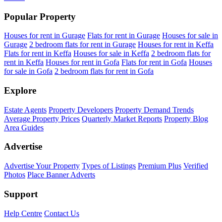
Popular Property
Houses for rent in Gurage
Flats for rent in Gurage
Houses for sale in
Gurage
2 bedroom flats for rent in Gurage
Houses for rent in Keffa
Flats for rent in Keffa
Houses for sale in Keffa
2 bedroom flats for
rent in Keffa
Houses for rent in Gofa
Flats for rent in Gofa
Houses
for sale in Gofa
2 bedroom flats for rent in Gofa
Explore
Estate Agents
Property Developers
Property Demand Trends
Average Property Prices
Quarterly Market Reports
Property Blog
Area Guides
Advertise
Advertise Your Property
Types of Listings
Premium Plus
Verified
Photos
Place Banner Adverts
Support
Help Centre
Contact Us