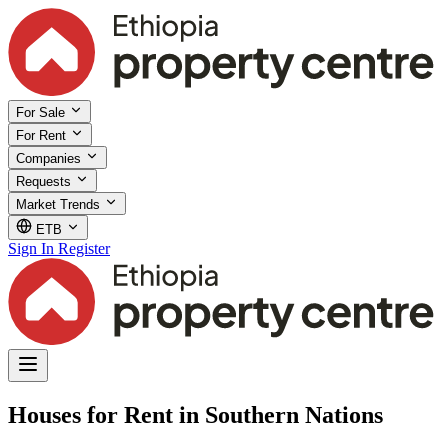
For Sale
For Rent
Companies
Requests
Market Trends
ETB
Sign In
Register
Houses for Rent in Southern Nations