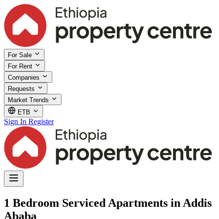
For Sale
For Rent
Companies
Requests
Market Trends
ETB
Sign In
Register
1 Bedroom Serviced Apartments in Addis
Ababa