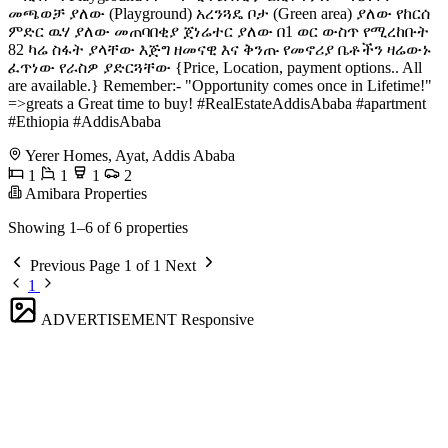
መጫወቻ ያለው (Playground) አረንጓዴ ቦታ (Green area) ያለው የከርሰ
ምድር ዉሃ ያለው መጠባበቂያ ጀነሬተር ያለው በ1 ወር ውስጥ የሚረከቡት
82 ካሬ ስፋት ያላቸው እጅግ ዘመናዊ እና ቅንጡ የመኖሪያ ቤቶችን ዛሬውኑ
ፈጥነው የራስዎ ያድርጓቸው {Price, Location, payment options.. All
are available.} Remember:- "Opportunity comes once in Lifetime!"
=>greats a Great time to buy! #RealEstateAddisAbaba #apartment
#Ethiopia #AddisAbaba
Yerer Homes, Ayat, Addis Ababa
1
1
1
2
Amibara Properties
Showing 1–6 of 6 properties
Previous
Page 1 of 1
Next
1
ADVERTISEMENT
Responsive