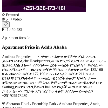
Featured
5
Video
Br 1,459,485
Apartment for sale
Apartment Price in Addis Ababa
Amibara Properties ==> ቦታው :-ፍልውሀ ወዳጅነት ፓርክ አጠገብ
,ሸራተን ሆቴል,cbe Headquarters,መሀል የሚገኝ ሲሆን >> የክፍያ ሁኔታ:-
በ10ዙር እስከ 3 አመት በግንባታው ሂደት መሰረት የሚከፍሉት ይሆናል =>
የካሬ አማራጮች:- -ባለአንድ መኝታ 95 ካ.ሬ - ባለሁለት መኝታ 135,160
ካ.ሬ -ባለሶስት መኝታ 172,190 ካ.ሬ - ባለአራት መኝታ 211 ካ.ሬ >
ህንፃዎቹ የሚያካትቱዋቸው መሰረታዊ ነገሮች ሁሉም እንዳሉ ሆነው
በሚገነባው መንደር ውስጥም እንደ ጅምናዚየም,የበረዶ መንሸራተቻ (ice
skating),የመዋኛ ገንዳ,Basket ball እና የልጆች መጫወቻ ስፍራን
ያካትታል። => የሽያጭ አማካሪያችሁ ፍፁም እባላለው ደውሉልኝ
+251926173439
Sheraton Hotel / Friendship Park / Amibara Properties, Arada,