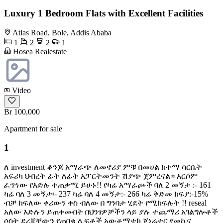
Luxury 1 Bedroom Flats with Excellent Facilities
Atlas Road, Bole, Addis Ababa
1
2
2
1
Hosea Realestate
Video
Br 100,000
Apartment for sale
1
ለ investment ቆንጆ አማራጭ ለመኖሪያ ምቹ በመሀል ከተማ ሳርቤት
አፍሪካ ህብረት ፊት ለፊት አፓርትመንት ሽያጭ ጀምረናል። እርሶም
ፈጥነው የእድሉ ተጠቃሚ ይሁኑ!! የካሬ አማራጮች ባለ 2 መኝታ :- 161
ካሬ ባለ 3 መኝታ፡- 237 ካሬ ባለ 4 መኝታ:- 266 ካሬ ቅድመ ክፍያ:-15%
ብቻ ከፍለው ቀሪውን ቀስ ብለው በ ግንባታ ሂደት የሚከፍሉት !! reseal
አለው እድሉን ይጠቀሙበት በህንፃዎቻችን ላይ ያሉ ተጨማሪ አገልግሎቶች
ሶስት ደረጃቸውን የጠበቁ ሊፍቶች አውቶማቲክ ጀነሬተር የመኪና