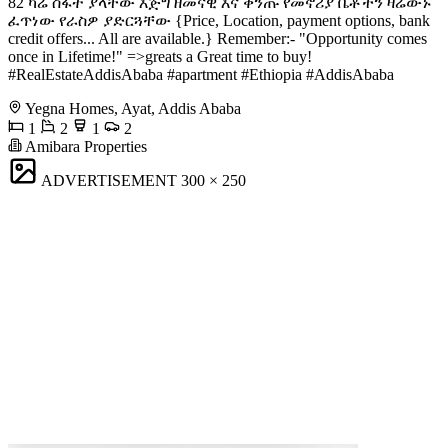
82 ካሬ ስፋት ያላቸው እጅግ ዘመናዊ እና ቅንጡ የመኖሪያ ቤቶችን ዛሬውኑ
ፈጥነው የራስዎ ያድርጓቸው {Price, Location, payment options, bank
credit offers... All are available.} Remember:- "Opportunity comes
once in Lifetime!" =>greats a Great time to buy!
#RealEstateAddisAbaba #apartment #Ethiopia #AddisAbaba
Yegna Homes, Ayat, Addis Ababa
1
2
1
2
Amibara Properties
ADVERTISEMENT
300 × 250