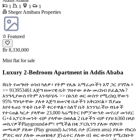
Addis Ababa
1
1
1
1
Sheger Amibara Properties
Featured
Br 8,330,000
Mini flat for sale
Luxury 2-Bedroom Apartment in Addis Ababa
#ቤት የመግዛት ሀሳብ ካለዎ፥ የትም የሌሉ አማራጮችን እኛ ጋር ያገኛሉ።
>> 913953461 እጅግ ዘመናዊ ቤት ገዝተው ቶሎ መረከብ ይፈልጋሉ?
እንግዲያውስ የትም እንዳይሄዱ >> በአንድ ወር ውስጥ የሚረከቧቸውን
95% ግንባታቸው ያለቀ እጅግ ዘመናዊ ቤቶችን አቅርበናል። ሽያጩ
እየተፋጠነ ጥቂት ቤቶች ቀርተዋል። ስለኛ ቤት እንንገራችሁ የቤቶች
የተናጠል ካርታ ያላቸው 23,000 ካሬሜትር ኮምፓውንድ መኖሪያ መንደር
G+4 አፓርትመንት ብቻ ያላቸው በወለል 2 ቤቶችን ብቻ የያዘ ከ360 በላይ
መኪናዎችPlaygroundቆም፣ የሚችል በቂ ፓርኪንግ ያለው የህፃናት
መጫወቻ ያለው (Play ground) አረንጓዴ ቦታ (Green area) ያለው የከርሰ
ምድር ዉሃ ያለው መጠባበቂያ ጀነሬተር ያለው በ1 ወር ውስጥ የሚረከቡት