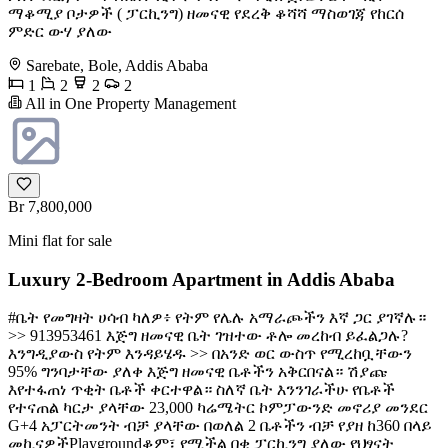
ማቆሚያ ቦታዎች ( ፓርኪንግ) ዘመናዊ የደረቅ ቆሻሻ ማስወገጃ የከርሰ
ምድር ውሃ ያለው
Sarebate, Bole, Addis Ababa
1
2
2
2
All in One Property Management
Br 7,800,000
Mini flat for sale
Luxury 2-Bedroom Apartment in Addis Ababa
#ቤት የመግዛት ሀሳብ ካለዎ፥ የትም የሌሉ አማራጮችን እኛ ጋር ያገኛሉ።
>> 913953461 እጅግ ዘመናዊ ቤት ገዝተው ቶሎ መረከብ ይፈልጋሉ?
እንግዲያውስ የትም እንዳይሄዱ >> በአንድ ወር ውስጥ የሚረከቧቸውን
95% ግንባታቸው ያለቀ እጅግ ዘመናዊ ቤቶችን አቅርበናል። ሽያጩ
እየተፋጠነ ጥቂት ቤቶች ቀርተዋል። ስለኛ ቤት እንንገራችሁ የቤቶች
የተናጠል ካርታ ያላቸው 23,000 ካሬሜትር ኮምፓውንድ መኖሪያ መንደር
G+4 አፓርትመንት ብቻ ያላቸው በወለል 2 ቤቶችን ብቻ የያዘ ከ360 በላይ
መኪናዎችPlaygroundቆም፣ የሚችል በቂ ፓርኪንግ ያለው የህፃናት