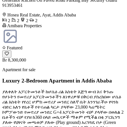
Generator Kitchen On Paved Road Parking Bay Security Guard ️
913953461
Hosea Real Estate, Ayat, Addis Ababa
2
2
2
2
Amibara Properties
Featured
Br 8,300,000
Apartment for sale
Luxury 2-Bedroom Apartment in Addis Ababa
ያለቀለት አፓርትመንቶች ከሆሴዕ ሪል እስቴት እጅግ ውብ እና ቅንጡ
የሆኑትን የመኖሪያ አፓርትመንቶችን ለነዋሪዎቹ በቅርብ ያስረከበው ሆሴዕ
ሪል እስቴት የየረር ሆምስ መኖሪያ መንደር ስለኛ ቤት እንንገራችሁ የባንክ
ብድር አለን የቤቶች የተናጠል ካርታ ያላቸው 23,000 ካሬሜትር
ኮምፓውንድ የመኖሪያ መንደር G+4 አፓርትመንት ብቻ ያላቸው በወለል 2
ቤቶችን ብቻ የያዘ ከ360 በላይ መኪናዎች ማቆም የሚችል በቂ ፓርኪንግ
ያለው የህፃናት መጫወቻ ያለው (Play ground) አረንጓዴ ቦታ (Green