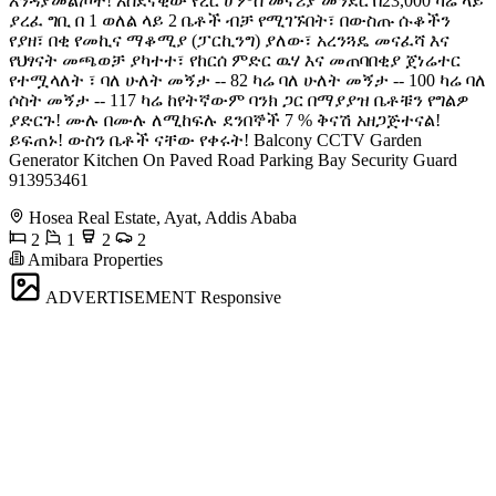
እንዳያመልጦት! አስደናቂው የረር ሆምስ መኖሪያ መንደር በ23,000 ካሬ ላይ
ያረፈ ግቢ በ 1 ወለል ላይ 2 ቤቶች ብቻ የሚገኙበት፣ በውስጡ ሱቆችን
የያዘ፣ በቂ የመኪና ማቆሚያ (ፓርኪንግ) ያለው፣ አረንጓዴ መናፈሻ እና
የህፃናት መጫወቻ ያካተተ፣ የከርሰ ምድር ዉሃ እና መጠባበቂያ ጀነሬተር
የተሟላለት ፣ ባለ ሁለት መኝታ -- 82 ካሬ ባለ ሁለት መኝታ -- 100 ካሬ ባለ
ሶስት መኝታ -- 117 ካሬ ከየትኛውም ባንክ ጋር በማያያዝ ቤቶቹን የግልዎ
ያድርጉ! ሙሉ በሙሉ ለሚከፍሉ ደንበኞች 7 % ቅናሽ አዘጋጅተናል!
ይፍጠኑ! ውስን ቤቶች ናቸው የቀሩት! Balcony CCTV Garden
Generator Kitchen On Paved Road Parking Bay Security Guard ️
913953461
Hosea Real Estate, Ayat, Addis Ababa
2
1
2
2
Amibara Properties
ADVERTISEMENT
Responsive