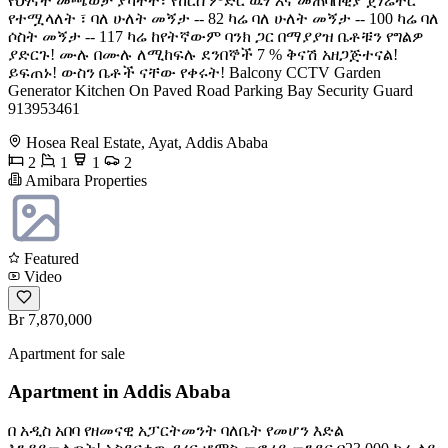
የህፃናት መጫወቻ ያካተተ፣ የከርሰ ምድር ዉሃ እና መጠባበቂያ ጀነሬተር
የተሟላለት ፣ ባለ ሁለት መኝታ -- 82 ካሬ ባለ ሁለት መኝታ -- 100 ካሬ ባለ
ሶስት መኝታ -- 117 ካሬ ከየትኛውም ባንክ ጋር በማያያዝ ቤቶቹን የግልዎ
ያድርጉ! ሙሉ በሙሉ ለሚከፍሉ ደንበኞች 7 % ቅናሽ አዘጋጅተናል!
ይፍጠኑ! ውስን ቤቶች ናቸው የቀሩት! Balcony CCTV Garden
Generator Kitchen On Paved Road Parking Bay Security Guard ️
913953461
Hosea Real Estate, Ayat, Addis Ababa
2
1
1
2
Amibara Properties
Featured
Video
Br 7,870,000
Apartment for sale
Apartment in Addis Ababa
በ አዲስ አበባ የዘመናዊ አፓርትመንት ባለቤት የመሆን እድል