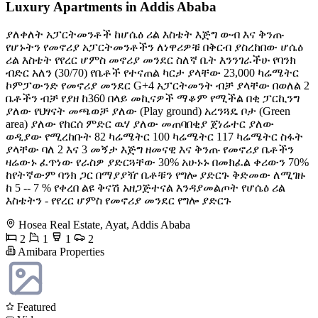
Luxury Apartments in Addis Ababa
ያለቀለት አፓርትመንቶች ከሆሴዕ ሪል እስቴት እጅግ ውብ እና ቅንጡ
የሆኑትን የመኖሪያ አፓርትመንቶችን ለነዋሪዎቹ በቅርብ ያስረከበው ሆሴዕ
ሪል እስቴት የየረር ሆምስ መኖሪያ መንደር ስለኛ ቤት እንንገራችሁ የባንክ
ብድር አለን (30/70) የቤቶች የተናጠል ካርታ ያላቸው 23,000 ካሬሜትር
ኮምፓውንድ የመኖሪያ መንደር G+4 አፓርትመንት ብቻ ያላቸው በወለል 2
ቤቶችን ብቻ የያዘ ከ360 በላይ መኪናዎች ማቆም የሚችል በቂ ፓርኪንግ
ያለው የህፃናት መጫወቻ ያለው (Play ground) አረንጓዴ ቦታ (Green
area) ያለው የከርሰ ምድር ዉሃ ያለው መጠባበቂያ ጀነሬተር ያለው
ወዲያው የሚረከቡት 82 ካሬሜትር 100 ካሬሜትር 117 ካሬሜትር ስፋት
ያላቸው ባለ 2 እና 3 መኝታ እጅግ ዘመናዊ እና ቅንጡ የመኖሪያ ቤቶችን
ዛሬውኑ ፈጥነው የራስዎ ያድርጓቸው 30% አሁኑኑ በመክፈል ቀሪውን 70%
ከየትኛውም ባንክ ጋር በማያያዥ ቤቶቹን የግሎ ያድርጉ ቅድመው ለሚገዙ
ከ 5 -- 7 % የቀረበ ልዩ ቅናሽ አዘጋጅተናል እንዳያመልጦት የሆሴዕ ሪል
እስቴትን - የየረር ሆምስ የመኖሪያ መንደር የግሎ ያድርጉ
Hosea Real Estate, Ayat, Addis Ababa
2
1
1
2
Amibara Properties
Featured