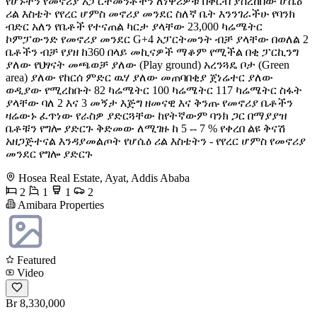
የሆኑትን የመኖሪያ አፓርትመንቶችን ለነዋሪዎቹ በቅርብ ያስረከበው ሆሴዕ
ሪል እስቴት የየረር ሆምስ መኖሪያ መንደር ስለኛ ቤት እንንገራችሁ የባንክ
ብድር አለን የቤቶች የተናጠል ካርታ ያላቸው 23,000 ካሬሜትር
ኮምፓውንድ የመኖሪያ መንደር G+4 አፓርትመንት ብቻ ያላቸው በወለል 2
ቤቶችን ብቻ የያዘ ከ360 በላይ መኪናዎች ማቆም የሚችል በቂ ፓርኪንግ
ያለው የህፃናት መጫወቻ ያለው (Play ground) አረንጓዴ ቦታ (Green
area) ያለው የከርሰ ምድር ዉሃ ያለው መጠባበቂያ ጀነሬተር ያለው
ወዲያው የሚረከቡት 82 ካሬሜትር 100 ካሬሜትር 117 ካሬሜትር ስፋት
ያላቸው ባለ 2 እና 3 መኝታ እጅግ ዘመናዊ እና ቅንጡ የመኖሪያ ቤቶችን
ዛሬውኑ ፈጥነው የራስዎ ያድርጓቸው ከየትኛውም ባንክ ጋር በማያያዝ
ቤቶቹን የግሎ ያድርጉ ቅድመው ለሚገዙ ከ 5 -- 7 % የቀረበ ልዩ ቅናሽ
አዘጋጅተናል እንዳያመልጦት የሆሴዕ ሪል እስቴትን - የየረር ሆምስ የመኖሪያ
መንደር የግሎ ያድርጉ
Hosea Real Estate, Ayat, Addis Ababa
2
1
1
2
Amibara Properties
Featured
Video
Br 8,330,000