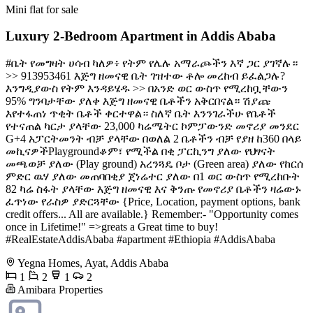
Mini flat for sale
Luxury 2-Bedroom Apartment in Addis Ababa
#ቤት የመግዛት ሀሳብ ካለዎ፥ የትም የሌሉ አማራጮችን እኛ ጋር ያገኛሉ።
>> 913953461 እጅግ ዘመናዊ ቤት ገዝተው ቶሎ መረከብ ይፈልጋሉ?
እንግዲያውስ የትም እንዳይሄዱ >> በአንድ ወር ውስጥ የሚረከቧቸውን
95% ግንባታቸው ያለቀ እጅግ ዘመናዊ ቤቶችን አቅርበናል። ሽያጩ
እየተፋጠነ ጥቂት ቤቶች ቀርተዋል። ስለኛ ቤት እንንገራችሁ የቤቶች
የተናጠል ካርታ ያላቸው 23,000 ካሬሜትር ኮምፓውንድ መኖሪያ መንደር
G+4 አፓርትመንት ብቻ ያላቸው በወለል 2 ቤቶችን ብቻ የያዘ ከ360 በላይ
መኪናዎችPlaygroundቆም፣ የሚችል በቂ ፓርኪንግ ያለው የህፃናት
መጫወቻ ያለው (Play ground) አረንጓዴ ቦታ (Green area) ያለው የከርሰ
ምድር ዉሃ ያለው መጠባበቂያ ጀነሬተር ያለው በ1 ወር ውስጥ የሚረከቡት
82 ካሬ ስፋት ያላቸው እጅግ ዘመናዊ እና ቅንጡ የመኖሪያ ቤቶችን ዛሬውኑ
ፈጥነው የራስዎ ያድርጓቸው {Price, Location, payment options, bank
credit offers... All are available.} Remember:- "Opportunity comes
once in Lifetime!" =>greats a Great time to buy!
#RealEstateAddisAbaba #apartment #Ethiopia #AddisAbaba
Yegna Homes, Ayat, Addis Ababa
1
2
1
2
Amibara Properties