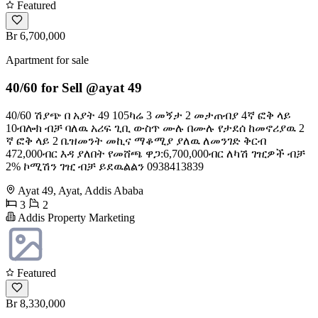
Featured
Br 6,700,000
Apartment for sale
40/60 for Sell @ayat 49
40/60 ሽያጭ በ አያት 49 105ካሬ 3 መኝታ 2 መታጠብያ 4ኛ ፎቅ ላይ
10ብሎክ ብቻ ባለዉ አሪፍ ጊቢ ውስጥ ሙሉ በሙሉ የታደሰ ከመኖሪያዉ 2
ኛ ፎቅ ላይ 2 ቤዝመንት መኪና ማቆሚያ ያለዉ ለመንገድ ቅርብ
472,000ብር እዳ ያለበት የመሸጫ ዋጋ:6,700,000ብር ለካሽ ገዢዎች ብቻ
2% ኮሚሽን ገዢ ብቻ ይደዉልልን 0938413839
Ayat 49, Ayat, Addis Ababa
3
2
Addis Property Marketing
Featured
Br 8,330,000