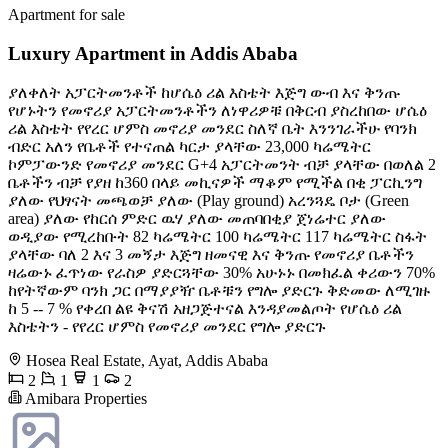
Apartment for sale
Luxury Apartment in Addis Ababa
ያለቀለት አፓርትመንቶች ከሆሴዕ ሪል እስቴት እጅግ ውብ እና ቅንጡ
የሆኑትን የመኖሪያ አፓርትመንቶችን ለነዋሪዎቹ በቅርብ ያስረከበው ሆሴዕ
ሪል እስቴት የየረር ሆምስ መኖሪያ መንደር ስለኛ ቤት እንንገራችሁ የባንክ
ብድር አለን የቤቶች የተናጠል ካርታ ያላቸው 23,000 ካሬሜትር
ኮምፓውንድ የመኖሪያ መንደር G+4 አፓርትመንት ብቻ ያላቸው በወለል 2
ቤቶችን ብቻ የያዘ ከ360 በላይ መኪናዎች ማቆም የሚችል በቂ ፓርኪንግ
ያለው የህፃናት መጫወቻ ያለው (Play ground) አረንጓዴ ቦታ (Green
area) ያለው የከርሰ ምድር ዉሃ ያለው መጠባበቂያ ጀነሬተር ያለው
ወዲያው የሚረከቡት 82 ካሬሜትር 100 ካሬሜትር 117 ካሬሜትር ስፋት
ያላቸው ባለ 2 እና 3 መኝታ እጅግ ዘመናዊ እና ቅንጡ የመኖሪያ ቤቶችን
ዛሬውኑ ፈጥነው የራስዎ ያድርጓቸው 30% አሁኑኑ በመክፈል ቀሪውን 70%
ከየትኛውም ባንክ ጋር በማያያዥ ቤቶቹን የግሎ ያድርጉ ቅድመው ለሚገዙ
ከ 5 -- 7 % የቀረበ ልዩ ቅናሽ አዘጋጅተናል እንዳያመልጦት የሆሴዕ ሪል
እስቴትን - የየረር ሆምስ የመኖሪያ መንደር የግሎ ያድርጉ
Hosea Real Estate, Ayat, Addis Ababa
2
1
1
2
Amibara Properties