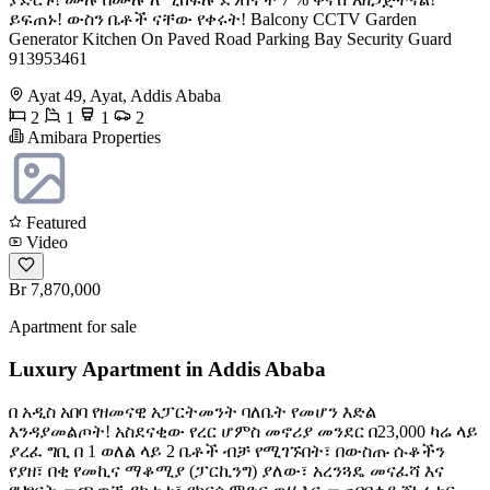
ይፍጠኑ! ውስን ቤቶች ናቸው የቀሩት! Balcony CCTV Garden
Generator Kitchen On Paved Road Parking Bay Security Guard ️
913953461
Ayat 49, Ayat, Addis Ababa
2
1
1
2
Amibara Properties
Featured
Video
Br 7,870,000
Apartment for sale
Luxury Apartment in Addis Ababa
በ አዲስ አበባ የዘመናዊ አፓርትመንት ባለቤት የመሆን እድል
እንዳያመልጦት! አስደናቂው የረር ሆምስ መኖሪያ መንደር በ23,000 ካሬ ላይ
ያረፈ ግቢ በ 1 ወለል ላይ 2 ቤቶች ብቻ የሚገኙበት፣ በውስጡ ሱቆችን
የያዘ፣ በቂ የመኪና ማቆሚያ (ፓርኪንግ) ያለው፣ አረንጓዴ መናፈሻ እና