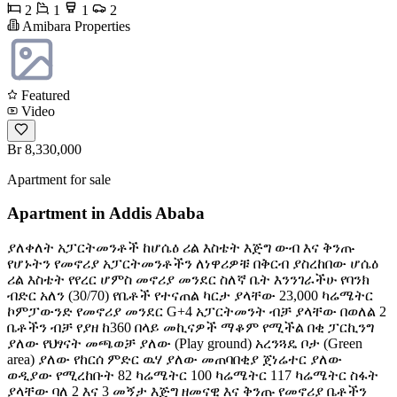
2
1
1
2
Amibara Properties
Featured
Video
Br 8,330,000
Apartment for sale
Apartment in Addis Ababa
ያለቀለት አፓርትመንቶች ከሆሴዕ ሪል እስቴት እጅግ ውብ እና ቅንጡ
የሆኑትን የመኖሪያ አፓርትመንቶችን ለነዋሪዎቹ በቅርብ ያስረከበው ሆሴዕ
ሪል እስቴት የየረር ሆምስ መኖሪያ መንደር ስለኛ ቤት እንንገራችሁ የባንክ
ብድር አለን (30/70) የቤቶች የተናጠል ካርታ ያላቸው 23,000 ካሬሜትር
ኮምፓውንድ የመኖሪያ መንደር G+4 አፓርትመንት ብቻ ያላቸው በወለል 2
ቤቶችን ብቻ የያዘ ከ360 በላይ መኪናዎች ማቆም የሚችል በቂ ፓርኪንግ
ያለው የህፃናት መጫወቻ ያለው (Play ground) አረንጓዴ ቦታ (Green
area) ያለው የከርሰ ምድር ዉሃ ያለው መጠባበቂያ ጀነሬተር ያለው
ወዲያው የሚረከቡት 82 ካሬሜትር 100 ካሬሜትር 117 ካሬሜትር ስፋት
ያላቸው ባለ 2 እና 3 መኝታ እጅግ ዘመናዊ እና ቅንጡ የመኖሪያ ቤቶችን