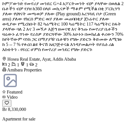
ኮምፓውንድ የመኖሪያ መንደር G+4 አፓርትመንት ብቻ ያላቸው በወለል 2
ቤቶችን ብቻ የያዘ ከ360 በላይ መኪናዎች ማቆም የሚችል በቂ ፓርኪንግ
ያለው የህፃናት መጫወቻ ያለው (Play ground) አረንጓዴ ቦታ (Green
area) ያለው የከርሰ ምድር ዉሃ ያለው መጠባበቂያ ጀነሬተር ያለው
ወዲያው የሚረከቡት 82 ካሬሜትር 100 ካሬሜትር 117 ካሬሜትር ስፋት
ያላቸው ባለ 2 እና 3 መኝታ እጅግ ዘመናዊ እና ቅንጡ የመኖሪያ ቤቶችን
ዛሬውኑ ፈጥነው የራስዎ ያድርጓቸው 30% አሁኑኑ በመክፈል ቀሪውን 70%
ከየትኛውም ባንክ ጋር በማያያዥ ቤቶቹን የግሎ ያድርጉ ቅድመው ለሚገዙ
ከ 5 -- 7 % የቀረበ ልዩ ቅናሽ አዘጋጅተናል እንዳያመልጦት የሆሴዕ ሪል
እስቴትን - የየረር ሆምስ የመኖሪያ መንደር የግሎ ያድርጉ
Hosea Real Estate, Ayat, Addis Ababa
2
1
1
2
Amibara Properties
Featured
Video
Br 8,330,000
Apartment for sale