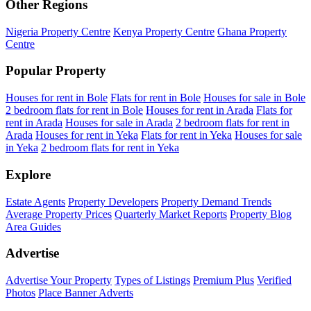
Other Regions
Nigeria Property Centre
Kenya Property Centre
Ghana Property
Centre
Popular Property
Houses for rent in Bole
Flats for rent in Bole
Houses for sale in Bole
2 bedroom flats for rent in Bole
Houses for rent in Arada
Flats for
rent in Arada
Houses for sale in Arada
2 bedroom flats for rent in
Arada
Houses for rent in Yeka
Flats for rent in Yeka
Houses for sale
in Yeka
2 bedroom flats for rent in Yeka
Explore
Estate Agents
Property Developers
Property Demand Trends
Average Property Prices
Quarterly Market Reports
Property Blog
Area Guides
Advertise
Advertise Your Property
Types of Listings
Premium Plus
Verified
Photos
Place Banner Adverts