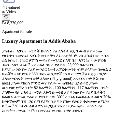
Featured
Video
Br 8,330,000
Apartment for sale
Luxury Apartment in Addis Ababa
ያለቀለት አፓርትመንቶች ከሆሴዕ ሪል እስቴት እጅግ ውብ እና ቅንጡ
የሆኑትን የመኖሪያ አፓርትመንቶችን ለነዋሪዎቹ በቅርብ ያስረከበው ሆሴዕ
ሪል እስቴት የየረር ሆምስ መኖሪያ መንደር ስለኛ ቤት እንንገራችሁ የባንክ
ብድር አለን የቤቶች የተናጠል ካርታ ያላቸው 23,000 ካሬሜትር
ኮምፓውንድ የመኖሪያ መንደር G+4 አፓርትመንት ብቻ ያላቸው በወለል 2
ቤቶችን ብቻ የያዘ ከ360 በላይ መኪናዎች ማቆም የሚችል በቂ ፓርኪንግ
ያለው የህፃናት መጫወቻ ያለው (Play ground) አረንጓዴ ቦታ (Green
area) ያለው የከርሰ ምድር ዉሃ ያለው መጠባበቂያ ጀነሬተር ያለው
ወዲያው የሚረከቡት 82 ካሬሜትር 100 ካሬሜትር 117 ካሬሜትር ስፋት
ያላቸው ባለ 2 እና 3 መኝታ እጅግ ዘመናዊ እና ቅንጡ የመኖሪያ ቤቶችን
ዛሬውኑ ፈጥነው የራስዎ ያድርጓቸው 30% አሁኑኑ በመክፈል ቀሪውን 70%
ከየትኛውም ባንክ ጋር በማያያዥ ቤቶቹን የግሎ ያድርጉ ቅድመው ለሚገዙ
ከ 5 -- 7 % የቀረበ ልዩ ቅናሽ አዘጋጅተናል እንዳያመልጦት የሆሴዕ ሪል
እስቴትን - የየረር ሆምስ የመኖሪያ መንደር የግሎ ያድርጉ