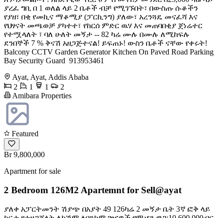
ያረፈ ግቢ በ 1 ወለል ላይ 2 ቤቶች ብቻ የሚገኙበት፣ በውስጡ ሱቆችን
የያዘ፣ በቂ የመኪና ማቆሚያ (ፓርኪንግ) ያለው፣ አረንጓዴ መናፈሻ እና
የህፃናት መጫወቻ ያካተተ፣ የከርሰ ምድር ዉሃ እና መጠባበቂያ ጀነሬተር
የተሟላለት ፣ ባለ ሁለት መኝታ -- 82 ካሬ ሙሉ በሙሉ ለሚከፍሉ
ደንበኞች 7 % ቅናሽ አዘጋጅተናል! ይፍጠኑ! ውስን ቤቶች ናቸው የቀሩት!
Balcony CCTV Garden Generator Kitchen On Paved Road Parking
Bay Security Guard ️ 913953461
Ayat, Ayat, Addis Ababa
2
1
1
2
Amibara Properties
Featured
Br 9,800,000
Apartment for sale
2 Bedroom 126M2 Apartemnt for Sell@ayat
ያለቀ አፓርትመንት ሽያጭ በአያት 49 126ካሬ 2 መኝታ ቤት 3ኛ ፎቅ ላይ
ካርታ የተዘጋጀላት ለካሽም ለባንክም ገዢዎች የሚሆን ዋጋ:10,600,000ብር