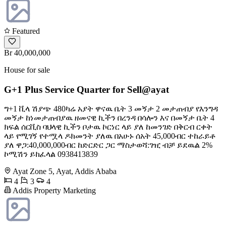
Featured
Br 40,000,000
House for sale
G+1 Plus Service Quarter for Sell@ayat
ግ+1 ቪላ ሽያጭ 480ካሬ አያት ዋናዉ ቤት 3 መኝታ 2 መታጠብያ የእንግዳ
መኝታ ከነመታጠብያዉ ዘመናዊ ኪችን በረንዳ በሳሎን እና በመኝታ ቤት 4
ክፍል ሰርቪስ ባህላዊ ኪችን ቦታዉ ኮርነር ላይ ያለ ከመንገድ በቅርብ ርቀት
ላይ የሚገኝ የተሟላ ዶክመንት ያለዉ በአሁኑ ሰአት 45,000ብር ተከራይቶ
ያለ ዋጋ:40,000,000ብር ከድርድር ጋር ማስታወሻ:ገዢ ብቻ ይደዉል 2%
ኮሚሽን ይከፈላል 0938413839
Ayat Zone 5, Ayat, Addis Ababa
4
3
4
Addis Property Marketing