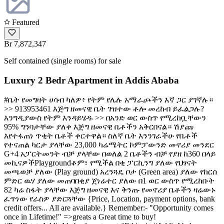
Featured
Br 7,872,347
Self contained (single rooms) for sale
Luxury 2 Bedr Apartment in Addis Ababa
#ቤት የመግዛት ሀሳብ ካለዎ፥ የትም የሌሉ አማራጮችን እኛ ጋር ያገኛሉ።
>> 913953461 እጅግ ዘመናዊ ቤት ገዝተው ቶሎ መረከብ ይፈልጋሉ?
እንግዲያውስ የትም እንዳይሄዱ >> በአንድ ወር ውስጥ የሚረከቧቸውን
95% ግንባታቸው ያለቀ እጅግ ዘመናዊ ቤቶችን አቅርበናል። ሽያጩ
እየተፋጠነ ጥቂት ቤቶች ቀርተዋል። ስለኛ ቤት እንንገራችሁ የቤቶች
የተናጠል ካርታ ያላቸው 23,000 ካሬሜትር ኮምፓውንድ መኖሪያ መንደር
G+4 አፓርትመንት ብቻ ያላቸው በወለል 2 ቤቶችን ብቻ የያዘ ከ360 በላይ
መኪናዎችPlaygroundቆም፣ የሚችል በቂ ፓርኪንግ ያለው የህፃናት
መጫወቻ ያለው (Play ground) አረንጓዴ ቦታ (Green area) ያለው የከርሰ
ምድር ዉሃ ያለው መጠባበቂያ ጀነሬተር ያለው በ1 ወር ውስጥ የሚረከቡት
82 ካሬ ስፋት ያላቸው እጅግ ዘመናዊ እና ቅንጡ የመኖሪያ ቤቶችን ዛሬውኑ
ፈጥነው የራስዎ ያድርጓቸው {Price, Location, payment options, bank
credit offers... All are available.} Remember:- "Opportunity comes
once in Lifetime!" =>greats a Great time to buy!