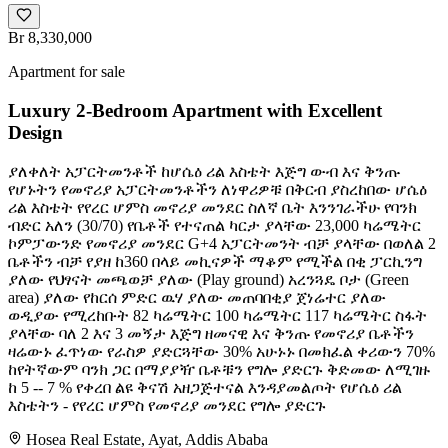
Br 8,330,000
Apartment for sale
Luxury 2-Bedroom Apartment with Excellent
Design
ያለቀለት አፓርትመንቶች ከሆሴዕ ሪል እስቴት እጅግ ውብ እና ቅንጡ
የሆኑትን የመኖሪያ አፓርትመንቶችን ለነዋሪዎቹ በቅርብ ያስረከበው ሆሴዕ
ሪል እስቴት የየረር ሆምስ መኖሪያ መንደር ስለኛ ቤት እንንገራችሁ የባንክ
ብድር አለን (30/70) የቤቶች የተናጠል ካርታ ያላቸው 23,000 ካሬሜትር
ኮምፓውንድ የመኖሪያ መንደር G+4 አፓርትመንት ብቻ ያላቸው በወለል 2
ቤቶችን ብቻ የያዘ ከ360 በላይ መኪናዎች ማቆም የሚችል በቂ ፓርኪንግ
ያለው የህፃናት መጫወቻ ያለው (Play ground) አረንጓዴ ቦታ (Green
area) ያለው የከርሰ ምድር ዉሃ ያለው መጠባበቂያ ጀነሬተር ያለው
ወዲያው የሚረከቡት 82 ካሬሜትር 100 ካሬሜትር 117 ካሬሜትር ስፋት
ያላቸው ባለ 2 እና 3 መኝታ እጅግ ዘመናዊ እና ቅንጡ የመኖሪያ ቤቶችን
ዛሬውኑ ፈጥነው የራስዎ ያድርጓቸው 30% አሁኑኑ በመክፈል ቀሪውን 70%
ከየትኛውም ባንክ ጋር በማያያዥ ቤቶቹን የግሎ ያድርጉ ቅድመው ለሚገዙ
ከ 5 -- 7 % የቀረበ ልዩ ቅናሽ አዘጋጅተናል እንዳያመልጦት የሆሴዕ ሪል
እስቴትን - የየረር ሆምስ የመኖሪያ መንደር የግሎ ያድርጉ
Hosea Real Estate, Ayat, Addis Ababa