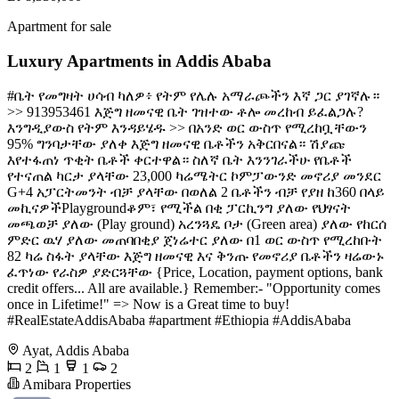
Apartment for sale
Luxury Apartments in Addis Ababa
#ቤት የመግዛት ሀሳብ ካለዎ፥ የትም የሌሉ አማራጮችን እኛ ጋር ያገኛሉ።
>> 913953461 እጅግ ዘመናዊ ቤት ገዝተው ቶሎ መረከብ ይፈልጋሉ?
እንግዲያውስ የትም እንዳይሄዱ >> በአንድ ወር ውስጥ የሚረከቧቸውን
95% ግንባታቸው ያለቀ እጅግ ዘመናዊ ቤቶችን አቅርበናል። ሽያጩ
እየተፋጠነ ጥቂት ቤቶች ቀርተዋል። ስለኛ ቤት እንንገራችሁ የቤቶች
የተናጠል ካርታ ያላቸው 23,000 ካሬሜትር ኮምፓውንድ መኖሪያ መንደር
G+4 አፓርትመንት ብቻ ያላቸው በወለል 2 ቤቶችን ብቻ የያዘ ከ360 በላይ
መኪናዎችPlaygroundቆም፣ የሚችል በቂ ፓርኪንግ ያለው የህፃናት
መጫወቻ ያለው (Play ground) አረንጓዴ ቦታ (Green area) ያለው የከርሰ
ምድር ዉሃ ያለው መጠባበቂያ ጀነሬተር ያለው በ1 ወር ውስጥ የሚረከቡት
82 ካሬ ስፋት ያላቸው እጅግ ዘመናዊ እና ቅንጡ የመኖሪያ ቤቶችን ዛሬውኑ
ፈጥነው የራስዎ ያድርጓቸው {Price, Location, payment options, bank
credit offers... All are available.} Remember:- "Opportunity comes
once in Lifetime!" => Now is a Great time to buy!
#RealEstateAddisAbaba #apartment #Ethiopia #AddisAbaba
Ayat, Addis Ababa
2
1
1
2
Amibara Properties