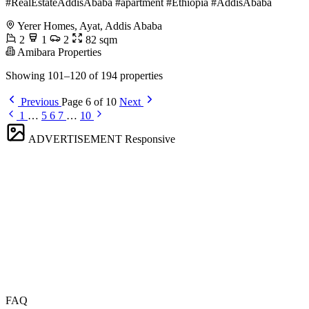
#RealEstateAddisAbaba #apartment #Ethiopia #AddisAbaba
Yerer Homes, Ayat, Addis Ababa
2
1
2
82 sqm
Amibara Properties
Showing 101–120 of 194 properties
Previous
Page 6 of 10
Next
1
…
5
6
7
…
10
ADVERTISEMENT
Responsive
FAQ