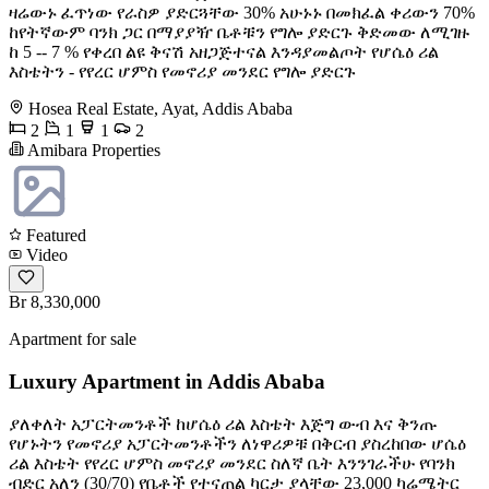
ዛሬውኑ ፈጥነው የራስዎ ያድርጓቸው 30% አሁኑኑ በመክፈል ቀሪውን 70%
ከየትኛውም ባንክ ጋር በማያያዥ ቤቶቹን የግሎ ያድርጉ ቅድመው ለሚገዙ
ከ 5 -- 7 % የቀረበ ልዩ ቅናሽ አዘጋጅተናል እንዳያመልጦት የሆሴዕ ሪል
እስቴትን - የየረር ሆምስ የመኖሪያ መንደር የግሎ ያድርጉ
Hosea Real Estate, Ayat, Addis Ababa
2
1
1
2
Amibara Properties
Featured
Video
Br 8,330,000
Apartment for sale
Luxury Apartment in Addis Ababa
ያለቀለት አፓርትመንቶች ከሆሴዕ ሪል እስቴት እጅግ ውብ እና ቅንጡ
የሆኑትን የመኖሪያ አፓርትመንቶችን ለነዋሪዎቹ በቅርብ ያስረከበው ሆሴዕ
ሪል እስቴት የየረር ሆምስ መኖሪያ መንደር ስለኛ ቤት እንንገራችሁ የባንክ
ብድር አለን (30/70) የቤቶች የተናጠል ካርታ ያላቸው 23,000 ካሬሜትር