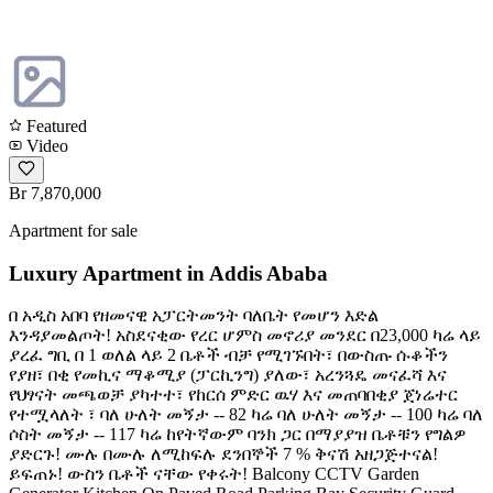
Featured
Video
Br 7,870,000
Apartment for sale
Luxury Apartment in Addis Ababa
በ አዲስ አበባ የዘመናዊ አፓርትመንት ባለቤት የመሆን እድል
እንዳያመልጦት! አስደናቂው የረር ሆምስ መኖሪያ መንደር በ23,000 ካሬ ላይ
ያረፈ ግቢ በ 1 ወለል ላይ 2 ቤቶች ብቻ የሚገኙበት፣ በውስጡ ሱቆችን
የያዘ፣ በቂ የመኪና ማቆሚያ (ፓርኪንግ) ያለው፣ አረንጓዴ መናፈሻ እና
የህፃናት መጫወቻ ያካተተ፣ የከርሰ ምድር ዉሃ እና መጠባበቂያ ጀነሬተር
የተሟላለት ፣ ባለ ሁለት መኝታ -- 82 ካሬ ባለ ሁለት መኝታ -- 100 ካሬ ባለ
ሶስት መኝታ -- 117 ካሬ ከየትኛውም ባንክ ጋር በማያያዝ ቤቶቹን የግልዎ
ያድርጉ! ሙሉ በሙሉ ለሚከፍሉ ደንበኞች 7 % ቅናሽ አዘጋጅተናል!
ይፍጠኑ! ውስን ቤቶች ናቸው የቀሩት! Balcony CCTV Garden