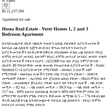
Video
Br 11,237,500
Apartment for sale
Hosea Real-Estate - Yerer Homes 1, 2 and 3
Bedroom Apartment
እንዳያመልጦት የቤት ባለቤት የመሆን አድል ያለቀለት አፓርትመንቶች
ከሆሴዕ ሪል እስቴት እጅግ ውብ እና ቅንጡ የሆኑትን የመኖሪያ
አፓርትመንቶችን ለነዋሪዎቹ በቅርብ ያስረከበው ሆዕሴ ሪል እስቴት የየረር
ሆምስ መኖሪያ መንደር አሁንም የየረር ሆምስ መኖሪያ መንደር ውስጥ ጥቂት
አፓርትመንቶች የቀሩን ሲሆን - በ23,000 ካሬ ላይ ያረፈ ኮምፖውንድ -
በአያት 49 ግንባታቸው ሙሉ ለሙሉ የተጠናቀቁ አፓርትመንቶች - Semi-
finished G+4 አፓርትመንት የሚገኙበት - በፍሎር 2 ቤቶች ብቻ
የሚገኙበት - በውስጡ ሱቆችን የያዘ፣ በቂ ፓርኪንግ ያለው፣ - የህፃናት
መጫወቻ ያለው፣ - አረንጓዴ ቦታ (Green area) ያለው - የከርሰ ምድር ዉሃ
ያለው - መጠባበቂያ ጀነሬተር ያለው አሁን ላይ የቀሩት ቤቶች - ባለ አንድ
መኝታ -- 82 ካሬ - - ባለ ሁለት መኝታ -- 99.9 ካሬ - - ባለ ሶስት መኝታ --
117 ካሬ - 60% አሁኑኑ በመክፈል ቀሪውን 40% ከየትኛውም ባንክ ጋር
በማያያዥ ቤቶቹን የግሎ ያድርጉ ቅድመው ለሚገዙ ከ 5 -- 7 % የቀረበ ልዩ
ቅናሽ አዘጋጅተናል እንዳያመልጦት የሆሴዕ ሪል እስቴትን - የየረር ሆምስ
የመኖሪያ መንደር የግሎ ያድርጉ