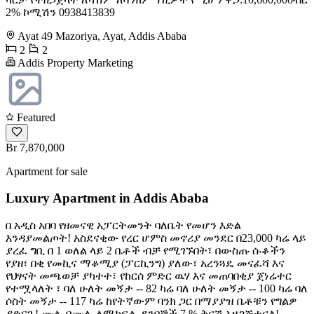
2% ኮሚሽን 0938413839
Ayat 49 Mazoriya, Ayat, Addis Ababa
2
2
Addis Property Marketing
Featured
Br 7,870,000
Apartment for sale
Luxury Apartment in Addis Ababa
በ አዲስ አበባ የዘመናዊ አፓርትመንት ባለቤት የመሆን እድል
እንዳያመልጦት! አስደናቂው የረር ሆምስ መኖሪያ መንደር በ23,000 ካሬ ላይ
ያረፈ ግቢ በ 1 ወለል ላይ 2 ቤቶች ብቻ የሚገኙበት፣ በውስጡ ሱቆችን
የያዘ፣ በቂ የመኪና ማቆሚያ (ፓርኪንግ) ያለው፣ አረንጓዴ መናፈሻ እና
የህፃናት መጫወቻ ያካተተ፣ የከርሰ ምድር ዉሃ እና መጠባበቂያ ጀነሬተር
የተሟላለት ፣ ባለ ሁለት መኝታ -- 82 ካሬ ባለ ሁለት መኝታ -- 100 ካሬ ባለ
ሶስት መኝታ -- 117 ካሬ ከየትኛውም ባንክ ጋር በማያያዝ ቤቶቹን የግልዎ
ያድርጉ! ሙሉ በሙሉ ለሚከፍሉ ደንበኞች 7 % ቅናሽ አዘጋጅተናል!