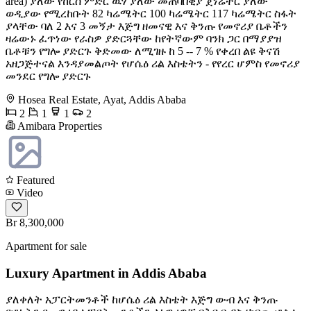
area) ያለው የከርሰ ምድር ዉሃ ያለው መጠባበቂያ ጀነሬተር ያለው
ወዲያው የሚረከቡት 82 ካሬሜትር 100 ካሬሜትር 117 ካሬሜትር ስፋት
ያላቸው ባለ 2 እና 3 መኝታ እጅግ ዘመናዊ እና ቅንጡ የመኖሪያ ቤቶችን
ዛሬውኑ ፈጥነው የራስዎ ያድርጓቸው ከየትኛውም ባንክ ጋር በማያያዝ
ቤቶቹን የግሎ ያድርጉ ቅድመው ለሚገዙ ከ 5 -- 7 % የቀረበ ልዩ ቅናሽ
አዘጋጅተናል እንዳያመልጦት የሆሴዕ ሪል እስቴትን - የየረር ሆምስ የመኖሪያ
መንደር የግሎ ያድርጉ
Hosea Real Estate, Ayat, Addis Ababa
2
1
1
2
Amibara Properties
Featured
Video
Br 8,300,000
Apartment for sale
Luxury Apartment in Addis Ababa
ያለቀለት አፓርትመንቶች ከሆሴዕ ሪል እስቴት እጅግ ውብ እና ቅንጡ