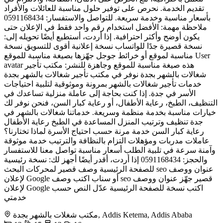
تقديم الخدمة. نحرص على توفير حلول مناسبة للعائلات والأفراد
بأسعار مناسبة وخدمة سريعة. للتواصل والاستفسار: 0591168434
ملاحظة مهمة: الأفضل استخدام رقم واحد فقط في الإعلان حتى
يكون أوضح وأكثر احترافية. إذا أردت، أستطيع أيضًا تحويله إلى:
نسخة قصيرة جدًا للواتساب نسخة إعلانية أقوى للتسويق نسخة
مناسبة لموقع أو خرائط جوجل جهّزها بصيغة مناسبة للموقع User
avatar هذه صيغة مناسبة للموقع وجاهزة للنشر: مكتب تأجير
شغالات بالشهر بجدة نوفر في مكتب تأجير شغالات بالشهر بجدة
خدمات تأجير شغالات بالشهر بمرونة وموثوقية لتلبية احتياجات
الأسر في جدة. إذا كنت بحاجة إلى عاملة منزلية تساعدك في
التنظيف، الطبخ، رعاية الأطفال، أو رعاية كبار السن، فنحن نوفر لك
خيارات مناسبة بخدمة منظمة وسريعة. خدماتنا شغالات بالشهر في
جدة تنظيف وترتيب المنزل المساعدة في الطبخ رعاية الأطفال
رعاية كبار السن خدمة مرنة حسب احتياج الأسرة لماذا تختارنا؟
عاملات مدربات ومؤهلات التزام بالنظافة والترتيب خدمة موثوقة
وآمنة سرعة في تلبية الطلب أسعار مناسبة تواصل معنا للاستفسار
والحجز: 0591168434 إذا أردت، أقدر أيضًا أجهز لك: نسخة رئيسية
للصفحة الرئيسية وصف قصير لمحركات البحث seo عنوان ووصف
لإعلان Google أو سناب اكتب وصف seo قصير جهّز عنوان ووصف
لإعلان Google اكتب نسخة للصفحة الرئيسية عدّل النص حسب
خدمتي
مكتب شغلات بالشهر بجدة, Addis Ketema, Addis Ababa