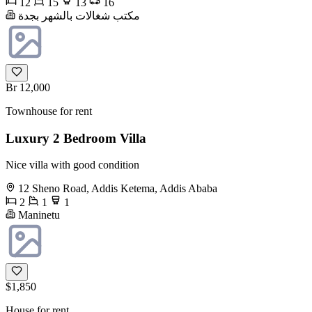
12
15
13
16
مكتب شغالات بالشهر بجدة
Br 12,000
Townhouse for rent
Luxury 2 Bedroom Villa
Nice villa with good condition
12 Sheno Road, Addis Ketema, Addis Ababa
2
1
1
Maninetu
$1,850
House for rent