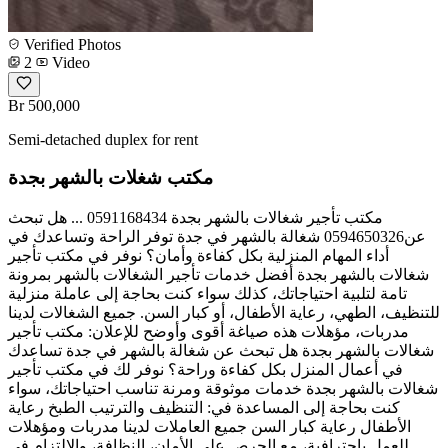
Verified Photos
2
Video
Br 500,000
Semi-detached duplex for rent
مكتب شغلات بالشهر بجدة
مكتب تأجير شغالات بالشهر بجدة 0591168434 ... هل تبحث
عن0594650326 شغالة بالشهر في جدة توفر الراحة وتساعدك في
أداء المهام المنزلية بكل كفاءة وأمان؟ نوفر في مكتب تأجير
شغالات بالشهر بجدة أفضل خدمات تأجير الشغالات بالشهر بمرونة
تامة لتلبية احتياجاتك، كذلك سواء كنت بحاجة إلى عاملة منزلية
للتنظيف، الطهي، رعاية الأطفال، أو كبار السن. جميع الشغالات لدينا
مدربات، مؤهلات هذه صياغة أقوى وأوضح للإعلان: مكتب تأجير
شغالات بالشهر بجدة هل تبحث عن شغالة بالشهر في جدة تساعدك
في أعمال المنزل بكل كفاءة وراحة؟ نوفر لك في مكتب تأجير
شغالات بالشهر بجدة خدمات موثوقة ومرنة تناسب احتياجاتك، سواء
كنت بحاجة إلى المساعدة في: التنظيف والترتيب الطبخ رعاية
الأطفال رعاية كبار السن جميع العاملات لدينا مدربات ومؤهلات
للعمل باحترافية، مع الحرص على الأمان، النظافة، والالتزام في