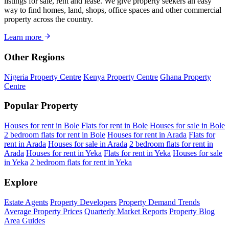
listings for sale, rent and lease. We give property seekers an easy
way to find homes, land, shops, office spaces and other commercial
property across the country.
Learn more
Other Regions
Nigeria Property Centre
Kenya Property Centre
Ghana Property
Centre
Popular Property
Houses for rent in Bole
Flats for rent in Bole
Houses for sale in Bole
2 bedroom flats for rent in Bole
Houses for rent in Arada
Flats for
rent in Arada
Houses for sale in Arada
2 bedroom flats for rent in
Arada
Houses for rent in Yeka
Flats for rent in Yeka
Houses for sale
in Yeka
2 bedroom flats for rent in Yeka
Explore
Estate Agents
Property Developers
Property Demand Trends
Average Property Prices
Quarterly Market Reports
Property Blog
Area Guides