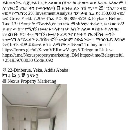
ዶክመንት:- ዲጅታል ካርታ አለው። (ሻጭ ካርታውን ወደ እራሱ አላዞረም ፣
ለማዞር 5 የስራ ቀን ይወስዳል።) 🧾 አከፋፈል:- ካሽ ዋጋ = 25 ሚሊዮን ብር
ብር። ኮሚሽን: 2% Investment Analysis ግምታዊ ኪራይ: 150,000 ብር/
ወር Gross Yield: 7.20% የካሬ ዋጋ: 96,899 ብር/ካሬ Payback Before-
Tax: 13.9 ዓመታት ማጠቃለያ፦ ንብረቱ ማዕከላዊና ተፈላጊ በሆነው የ22
ቀጠና ውስጥ የሚገኝ በመሆኑ የላቀ የቦታ እሴት አለው። ከስፋቱ አንጻር
የቀረበበት ዋጋ ተመጣጣኝ በመሆኑ ፈጣንና ከፍተኛ የኢንቨስትመንት
ተመላሽ ለሚፈልጉ ኢንቨስተሮች መልካም ዕድል ነው። ️ ማሳሰቢያ: እባክዎ
ገዢ ከሆኑ ብቻ ይደውሉልን። ️ ለማየት ፦ በቀጠሮ To buy or sell
https://forms.gle/nLXcvmVERmwVtgpy5 Telegram Link :-
https://t.me/Nexuspropertymarketing .DM https://t.me/Belegrateful
+251939703030 Code1692
22-Dinberua, Yeka, Addis Ababa
4
3
3
2
Nexus Property Marketing