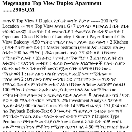
Megenagna Top View Duplex Apartment
.......290SQM
መገናኛ Top View ፤ Duplex አፓርትመንት ሽያጭ ------ 290 ካ.ሜ
Location ️ መገናኛ Top View አካባቢ G+7 ህንፃ ላይ ። በወለል 1 ቤት የቤቱ
ዝርዝር መረጃ ️ 4 መኝታ ፣ 4 መታጠቢያ ፣ ተጨማሪ የሠራተኛ መኝታ ፣
Open and Closed Kitchen ፣ Laundry ፣ Store ፣ Payer Room ፣ City
View Balcony ️ 4.50 ሜትር የጣሪያ ከፍታ ያለው ሰፊ ሳሎን ፣ 2 Kitchen
( ክፍትና ዝግ ወጥ ቤት) ፣ Master bedroom (steam እና Jacuzzi ያለው) ️
ስፋት: 290 ካሬ ሜትር ( 264sqm-net area) ️ 7ኛ ፎቅ ላይ ️ ህንፃው፦
የሚገጠም ሊፍት ፣ ጀኔሬተር ፣ የመኪና ማቆሚያ ፣ 3 ፌዝ የኤሌክትሪክ
አቅርቦት ፣ የእንግዳ መቀበያ ፣ ቴራስ የመሳሰሉ አገልግሎቶች ያሉት ሲሆን
በአሁኑ ወቅት 3 ቤተሠቦች መኖር የጀመሩበት ሰላማዊ ህንፃ ነው።
️ማስታወሻ 1 : ቤቱ አሁን ባለበት የግንባታ ደረጃ ነው የሚሸጠው።
️ማስታወሻ 2 : ህንፃውን ከዋና መንገድ ጋር የሚያገናኘው መንገድ ገና
የሚሰራ በመሆኑ ምክንያት መኪና እስከ ህንፃው ለግዜው አይገባም ስለዚህ
100 ሜትር ከህንፃው እራቅ ብሎ ፓርኪንግ ስላለ እዛ አቁማችሁ ነው
ምትገቡትት። ዶክመንት:- ዲጅታል ካርታ አለው። 🧾 አከፋፈል:- ካሽ / ባንክ
ዋጋ = 38 ሚሊዮን ብር። ኮሚሽን: 2% Investment Analysis ግምታዊ
ኪራይ: 462,000 ብር/ወር Gross Yield: 14.59% የካሬ ዋጋ: 131,034 ብር/
ካሬ Payback Before-Tax: 6.9 ዓመታት ማጠቃለያ፦ ንብረቱ በመገናኛ
ቶፕ ቪው ማራኪ እይታ ባለው ቀጠና ውስጥ የሚገኝ የ Duplex Type
Penthouse የቅንጦት መኖሪያ ቤት ነው። በወለል አንድ ቤት ብቻ መሆኑ
ፍጹም ግላዊነትንና ምቾትን የሚሰጥ ሲሆን፣ ባለ 4.50 ሜትር የጣሪያ ከፍታ