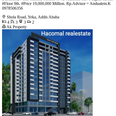
#Floor 9th. #Price 19,000,000 Million. Rp.Advisor = Andualem.K
️0978506356
Shola Road, Yeka, Addis Ababa
4
3
3
2
Ak Property