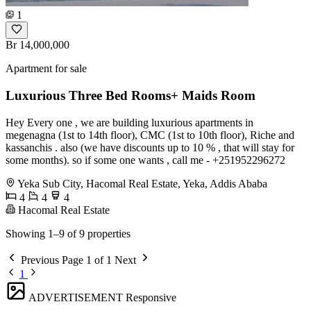
1
Br 14,000,000
Apartment for sale
Luxurious Three Bed Rooms+ Maids Room
Hey Every one , we are building luxurious apartments in
megenagna (1st to 14th floor), CMC (1st to 10th floor), Riche and
kassanchis . also (we have discounts up to 10 % , that will stay for
some months). so if some one wants , call me - +251952296272
Yeka Sub City, Hacomal Real Estate, Yeka, Addis Ababa
4
4
4
Hacomal Real Estate
Showing 1–9 of 9 properties
Previous
Page 1 of 1
Next
1
ADVERTISEMENT
Responsive