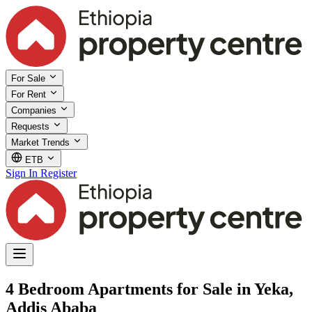
For Sale
For Rent
Companies
Requests
Market Trends
ETB
Sign In
Register
4 Bedroom Apartments for Sale in Yeka,
Addis Ababa