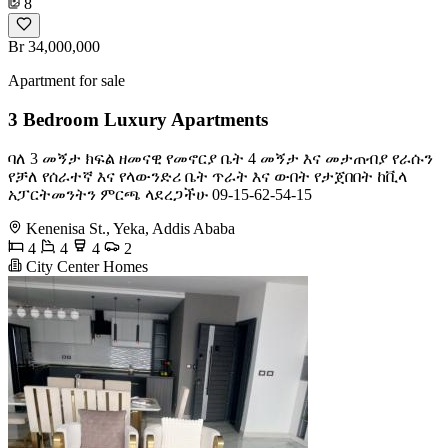
8
Br 34,000,000
Apartment for sale
3 Bedroom Luxury Apartments
ባለ 3 መኝታ ክፍል ዘመናዊ የመኖርያ ቤት 4 መኝታ እና መታጠብያ የራሱን
የቻለ የሰራተኛ እና የላውንድሪ ቤት ጥራት እና ውበት የታጀበበት ከቪላ
አፓርትመንትን ምርጫ ላደረጋችሁ 09-15-62-54-15
Kenenisa St., Yeka, Addis Ababa
4
4
4
2
City Center Homes