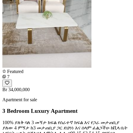
Featured
7
Br 34,000,000
Apartment for sale
3 Bedroom Luxury Apartment
100% ያለቅ ባለ 3 መኝታ ክፍል የሰራተኛ ክፍል እና የጋራ መታጠቢያ
ያለው 4 ምኝታ ከ3 መታጠቢያ ጋር ደህንነ እና ሰላም ፈልጋችሁ ከቪላ ቤት