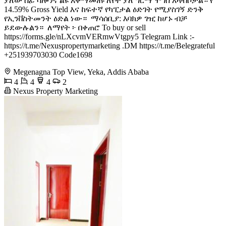
ያለው ሰፊ ሳሎንና ልዩ አቀማመጡ ለየት ያለ ግርማ ሞገስ አላብሶታል። የ
14.59% Gross Yield እና ከፍተኛ የካፒታል ዕድገት የሚያስገኝ ድንቅ
የኢንቨስትመንት ዕድል ነው። ️ ማሳሰቢያ: እባክዎ ገዢ ከሆኑ ብቻ
ይደውሉልን። ️ ለማየት ፦ በቀጠሮ To buy or sell
https://forms.gle/nLXcvmVERmwVtgpy5 Telegram Link :-
https://t.me/Nexuspropertymarketing .DM https://t.me/Belegrateful
+251939703030 Code1698
Megenagna Top View, Yeka, Addis Ababa
4
4
4
2
Nexus Property Marketing