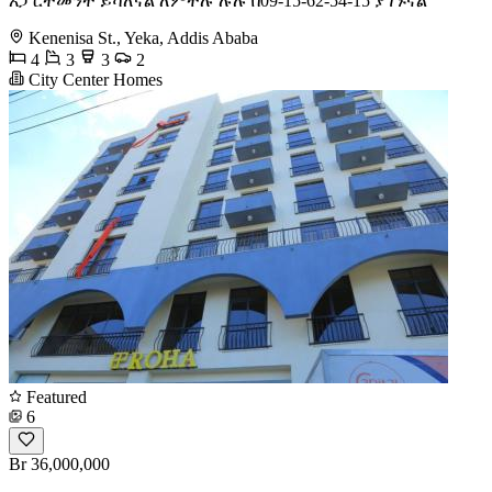
አፓርትመንት ይሻለናል ለምትሉ ሉሉ በ09-15-62-54-15 ያገኙናል
Kenenisa St., Yeka, Addis Ababa
4
3
3
2
City Center Homes
Featured
6
Br 36,000,000