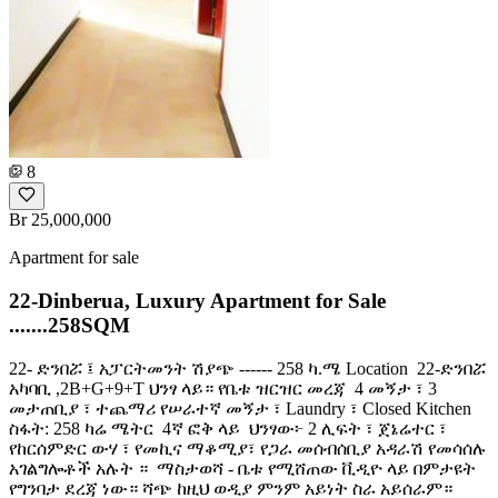
8
Br 25,000,000
Apartment for sale
22-Dinberua, Luxury Apartment for Sale
.......258SQM
22- ድንበሯ ፤ አፓርትመንት ሽያጭ ------ 258 ካ.ሜ Location ️ 22-ድንበሯ
አካባቢ ,2B+G+9+T ህንፃ ላይ። የቤቱ ዝርዝር መረጃ ️ 4 መኝታ ፣ 3
መታጠቢያ ፣ ተጨማሪ የሠራተኛ መኝታ ፣ Laundry ፣ Closed Kitchen ️
ስፋት: 258 ካሬ ሜትር ️ 4ኛ ፎቅ ላይ ️ ህንፃው፦ 2 ሊፍት ፣ ጀኔሬተር ፣
የከርሰምድር ውሃ ፣ የመኪና ማቆሚያ፣ የጋራ መሰብሰቢያ አዳራሽ የመሳሰሉ
አገልግሎቶች አሉት ። ️ ማስታወሻ - ቤቱ የሚሸጠው ቪዲዮ ላይ በምታዩት
የግንባታ ደረጃ ነው። ሻጭ ከዚህ ወዲያ ምንም አይነት ስራ አይሰራም።